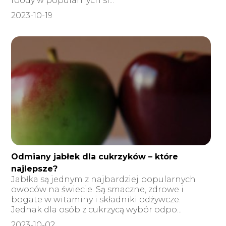
foody w popularnych si...
2023-10-19
Odmiany jabłek dla cukrzyków – które
najlepsze?
Jabłka są jednym z najbardziej popularnych
owoców na świecie. Są smaczne, zdrowe i
bogate w witaminy i składniki odżywcze.
Jednak dla osób z cukrzycą wybór odpo...
2023-10-02