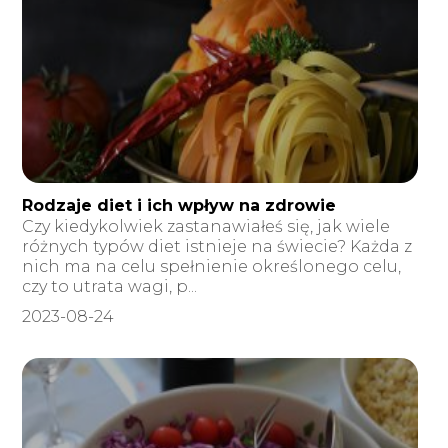
Rodzaje diet i ich wpływ na zdrowie
Czy kiedykolwiek zastanawiałeś się, jak wiele
różnych typów diet istnieje na świecie? Każda z
nich ma na celu spełnienie określonego celu,
czy to utrata wagi, p...
2023-08-24