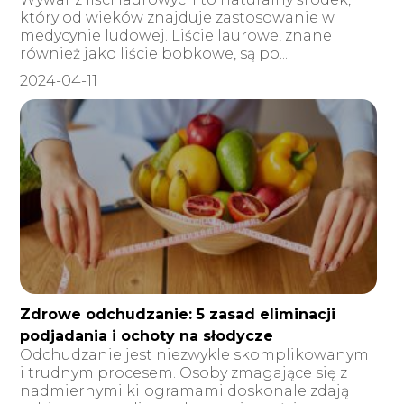
który od wieków znajduje zastosowanie w
medycynie ludowej. Liście laurowe, znane
również jako liście bobkowe, są po...
2024-04-11
Zdrowe odchudzanie: 5 zasad eliminacji
podjadania i ochoty na słodycze
Odchudzanie jest niezwykle skomplikowanym
i trudnym procesem. Osoby zmagające się z
nadmiernymi kilogramami doskonale zdają