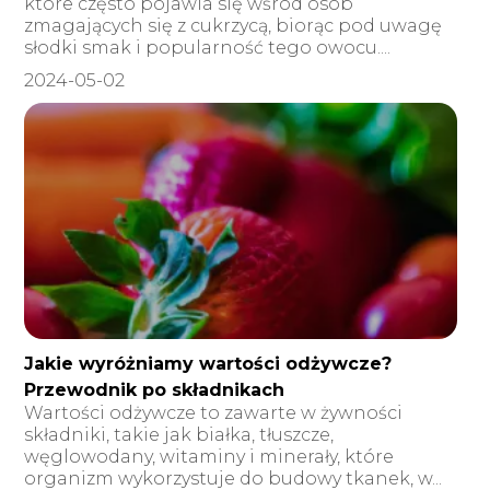
które często pojawia się wśród osób
zmagających się z cukrzycą, biorąc pod uwagę
słodki smak i popularność tego owocu....
2024-05-02
Jakie wyróżniamy wartości odżywcze?
Przewodnik po składnikach
Wartości odżywcze to zawarte w żywności
składniki, takie jak białka, tłuszcze,
węglowodany, witaminy i minerały, które
organizm wykorzystuje do budowy tkanek, w...