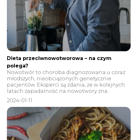
Dieta przeciwnowotworowa – na czym
polega?
Nowotwór to choroba diagnozowana u coraz
młodszych, nieobciążonych genetycznie
pacjentów. Eksperci są zdania, że w kolejnych
latach zapadalność na nowotwory zna...
2024-01-11