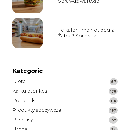
Sprawdź wartości
odżywcze
Ile kalorii ma hot dog z
Żabki? Sprawdź
wartości odżywcze
Kategorie
Dieta
87
Kalkulator kcal
176
Poradnik
116
Produkty spożywcze
167
Przepisy
157
Uroda
24