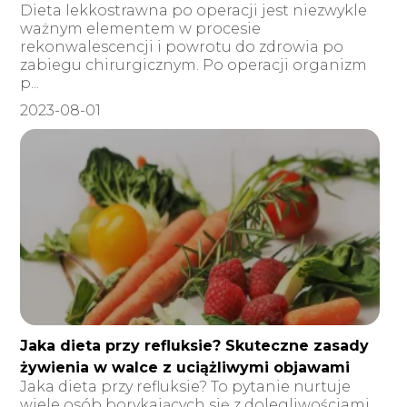
Dieta lekkostrawna po operacji jest niezwykle
ważnym elementem w procesie
rekonwalescencji i powrotu do zdrowia po
zabiegu chirurgicznym. Po operacji organizm
p...
2023-08-01
Jaka dieta przy refluksie? Skuteczne zasady
żywienia w walce z uciążliwymi objawami
Jaka dieta przy refluksie? To pytanie nurtuje
wiele osób borykających się z dolegliwościami