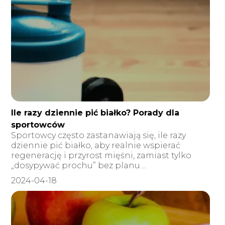
Ile razy dziennie pić białko? Porady dla
sportowców
Sportowcy często zastanawiają się, ile razy
dziennie pić białko, aby realnie wspierać
regenerację i przyrost mięśni, zamiast tylko
„dosypywać prochu” bez planu....
2024-04-18