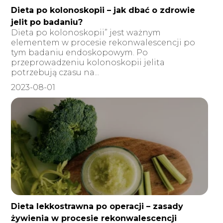
Dieta po kolonoskopii – jak dbać o zdrowie
jelit po badaniu?
Dieta po kolonoskopii” jest ważnym
elementem w procesie rekonwalescencji po
tym badaniu endoskopowym. Po
przeprowadzeniu kolonoskopii jelita
potrzebują czasu na...
2023-08-01
Dieta lekkostrawna po operacji – zasady
żywienia w procesie rekonwalescencji