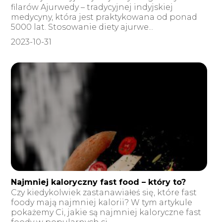
filarów Ajurwedy – tradycyjnej indyjskiej
medycyny, która jest praktykowana od ponad
5000 lat. Stosowanie diety ajurwe...
2023-10-31
Najmniej kaloryczny fast food – który to?
Czy kiedykolwiek zastanawiałeś się, które fast
foody mają najmniej kalorii? W tym artykule
pokażemy Ci, jakie są najmniej kaloryczne fast