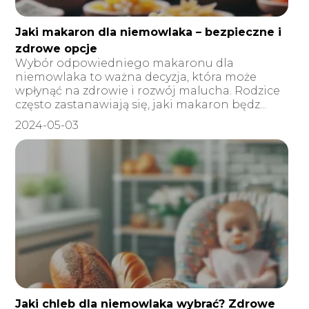
Jaki makaron dla niemowlaka – bezpieczne i
zdrowe opcje
Wybór odpowiedniego makaronu dla
niemowlaka to ważna decyzja, która może
wpłynąć na zdrowie i rozwój malucha. Rodzice
często zastanawiają się, jaki makaron będz...
2024-05-03
Jaki chleb dla niemowlaka wybrać? Zdrowe