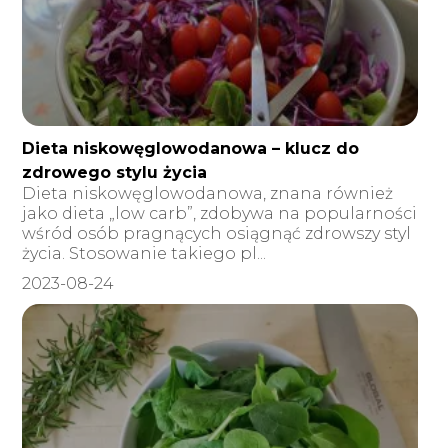
Dieta niskowęglowodanowa – klucz do
zdrowego stylu życia
Dieta niskowęglowodanowa, znana również
jako dieta „low carb”, zdobywa na popularności
wśród osób pragnących osiągnąć zdrowszy styl
życia. Stosowanie takiego pl...
2023-08-24