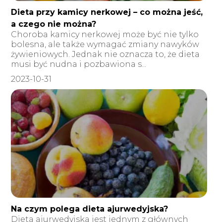
Dieta przy kamicy nerkowej – co można jeść,
a czego nie można?
Choroba kamicy nerkowej może być nie tylko
bolesna, ale także wymagać zmiany nawyków
żywieniowych. Jednak nie oznacza to, że dieta
musi być nudna i pozbawiona s...
2023-10-31
Na czym polega dieta ajurwedyjska?
Dieta ajurwedyjska jest jednym z głównych