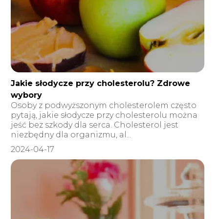
Jakie słodycze przy cholesterolu? Zdrowe
wybory
Osoby z podwyższonym cholesterolem często
pytają, jakie słodycze przy cholesterolu można
jeść bez szkody dla serca. Cholesterol jest
niezbędny dla organizmu, al...
2024-04-17