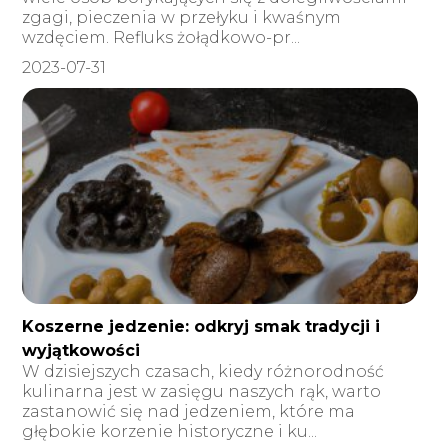
zgagi, pieczenia w przełyku i kwaśnym
wzdęciem. Refluks żołądkowo-pr...
2023-07-31
Koszerne jedzenie: odkryj smak tradycji i
wyjątkowości
W dzisiejszych czasach, kiedy różnorodność
kulinarna jest w zasięgu naszych rąk, warto
zastanowić się nad jedzeniem, które ma
głębokie korzenie historyczne i ku...