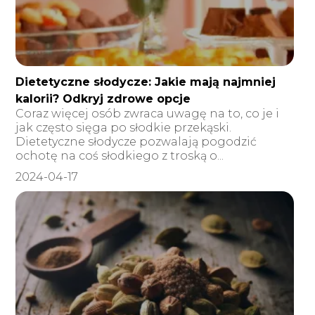
Dietetyczne słodycze: Jakie mają najmniej
kalorii? Odkryj zdrowe opcje
Coraz więcej osób zwraca uwagę na to, co je i
jak często sięga po słodkie przekąski.
Dietetyczne słodycze pozwalają pogodzić
ochotę na coś słodkiego z troską o...
2024-04-17