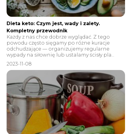
Dieta keto: Czym jest, wady i zalety.
Kompletny przewodnik
Każdy z nas chce dobrze wyglądać. Z tego
powodu często sięgamy po różne kuracje
odchudzające — organizujemy regularne
wypady na siłownię lub ustalamy ścisły pla...
2023-11-08