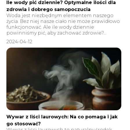
Ile wody pić dziennie? Optymalne ilości dla
zdrowia i dobrego samopoczucia
Woda jest niezbędnym elementem naszego
życia. Bez niej nasze ciało nie może prawidłowo
funkcjonować. Ale ile wody dziennie
powinniśmy pić, aby zachować zdrowie?...
2024-04-12
Wywar z liści laurowych: Na co pomaga i jak
go stosować?
Wywar z liści laurowych to naturalny środek,