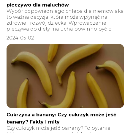
pieczywo dla maluchów
Wybór odpowiedniego chleba dla niemowlaka
to ważna decyzja, która może wpłynąć na
zdrowie i rozwój dziecka. Wprowadzenie
pieczywa do diety malucha powinno być p...
2024-05-02
Cukrzyca a banany: Czy cukrzyk może jeść
banany? Fakty i mity
Czy cukrzyk może jeść banany? To pytanie,