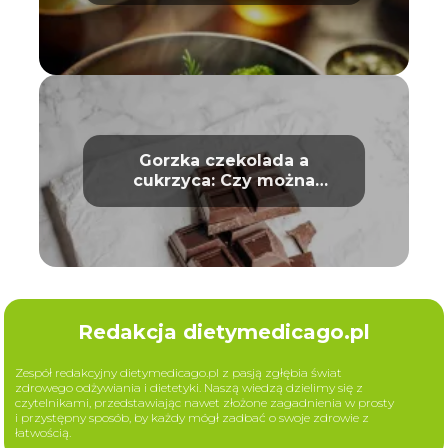
Gorzka czekolada a
cukrzyca: Czy można
bezpiecznie ją jeść?
Redakcja dietymedicago.pl
Zespół redakcyjny dietymedicago.pl z pasją zgłębia świat
zdrowego odżywiania i dietetyki. Naszą wiedzą dzielimy się z
czytelnikami, przedstawiając nawet złożone zagadnienia w prosty
i przystępny sposób, by każdy mógł zadbać o swoje zdrowie z
łatwością.