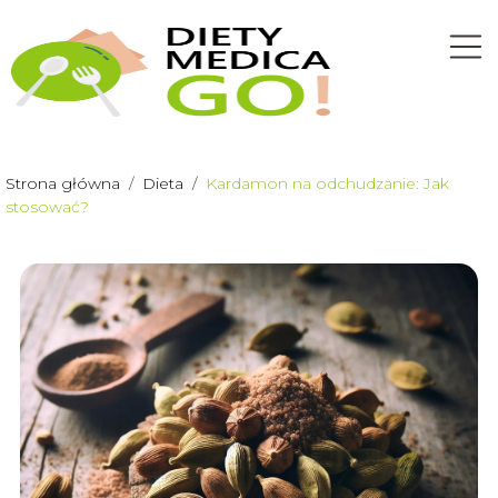
Strona główna
/
Dieta
/
Kardamon na odchudzanie: Jak
stosować?