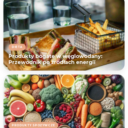
DIETA
Produkty bogate w węglowodany:
Przewodnik po źródłach energii
PRODUKTY SPOŻYWCZE