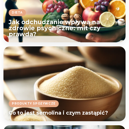
DIETA
Jak odchudzanie wpływa na
zdrowie psychiczne: mit czy
prawda?
PRODUKTY SPOŻYWCZE
Co to jest semolina i czym zastąpić?