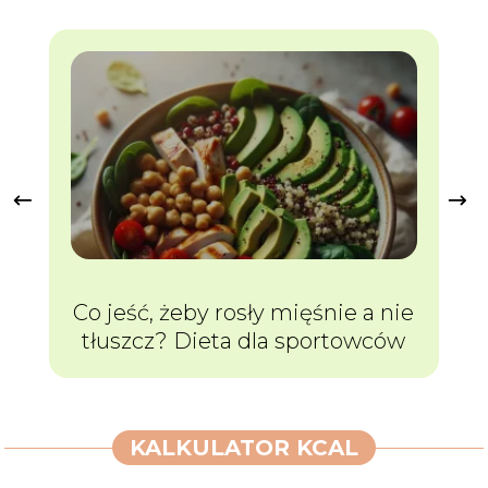
Co jeść, żeby rosły mięśnie a nie
Ja
tłuszcz? Dieta dla sportowców
KALKULATOR KCAL