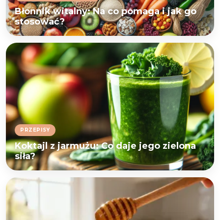
Błonnik witalny: Na co pomaga i jak go
stosować?
PRZEPISY
Koktajl z jarmużu: Co daje jego zielona
siła?