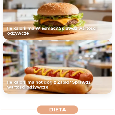
Ile kalorii ma Wieśmac? Sprawdź wartości
odżywcze
Ile kalorii ma hot dog z Żabki? Sprawdź
wartości odżywcze
DIETA