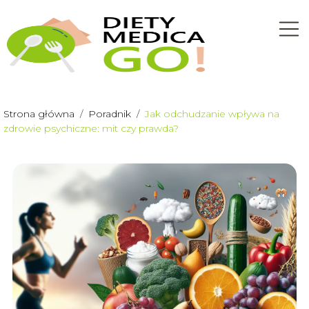
Strona główna
/
Poradnik
/
Jak odchudzanie wpływa na
zdrowie psychiczne: mit czy prawda?