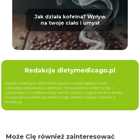
Jak działa kofeina? Wpływ
na twoje ciało i umysł
Redakcja dietymedicago.pl
Zespół redakcyjny dietymedicago.pl z pasją zgłębia świat
zdrowego odżywiania i dietetyki. Naszą wiedzą dzielimy się z
czytelnikami, przedstawiając nawet złożone zagadnienia w prosty
i przystępny sposób, by każdy mógł zadbać o swoje zdrowie z
łatwością.
Może Cię również zainteresować