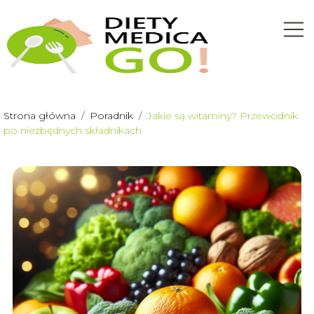
Strona główna
/
Poradnik
/
Jakie są witaminy? Przewodnik
po niezbędnych składnikach