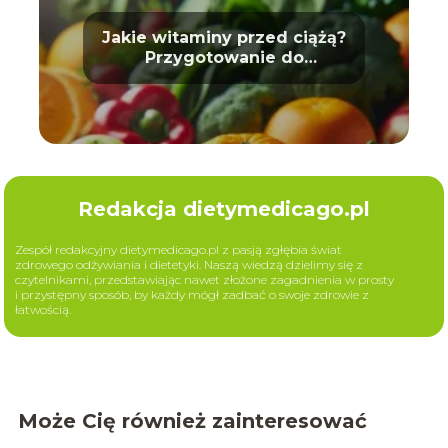
Jakie witaminy przed ciążą?
Przygotowanie do
macierzyństwa
Redakcja dietymedicago.pl
Zespół redakcyjny dietymedicago.pl z pasją zgłębia świat
zdrowego odżywiania i dietetyki. Naszą wiedzą dzielimy się z
czytelnikami, przedstawiając nawet złożone zagadnienia w prosty
i przystępny sposób, by każdy mógł zadbać o swoje zdrowie z
łatwością.
Może Cię również zainteresować