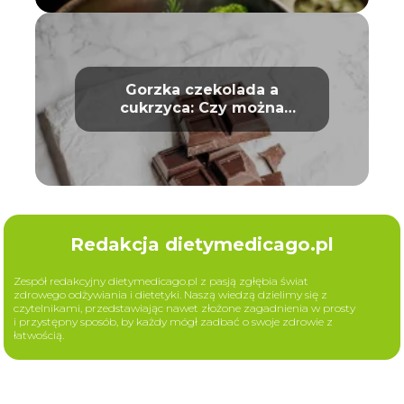
Gorzka czekolada a
cukrzyca: Czy można
bezpiecznie ją jeść?
Redakcja dietymedicago.pl
Zespół redakcyjny dietymedicago.pl z pasją zgłębia świat
zdrowego odżywiania i dietetyki. Naszą wiedzą dzielimy się z
czytelnikami, przedstawiając nawet złożone zagadnienia w prosty
i przystępny sposób, by każdy mógł zadbać o swoje zdrowie z
łatwością.