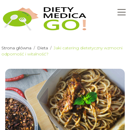
Strona główna
/
Dieta
/
Jaki catering dietetyczny wzmocni
odporność i witalność?