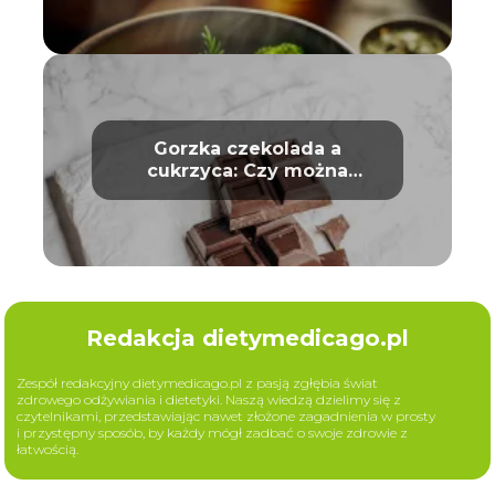
Gorzka czekolada a
cukrzyca: Czy można
bezpiecznie ją jeść?
Redakcja dietymedicago.pl
Zespół redakcyjny dietymedicago.pl z pasją zgłębia świat
zdrowego odżywiania i dietetyki. Naszą wiedzą dzielimy się z
czytelnikami, przedstawiając nawet złożone zagadnienia w prosty
i przystępny sposób, by każdy mógł zadbać o swoje zdrowie z
łatwością.