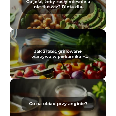
Co jeść, żeby rosły mięśnie a
nie tłuszcz? Dieta dla
sportowców
Jak zrobić grillowane
warzywa w piekarniku –
poradnik
Co na obiad przy anginie?