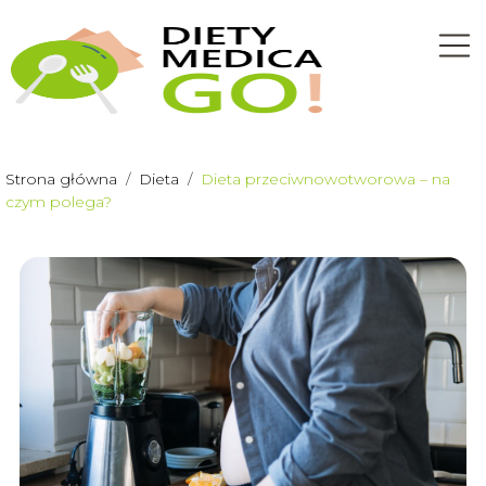
Strona główna
/
Dieta
/
Dieta przeciwnowotworowa – na
czym polega?