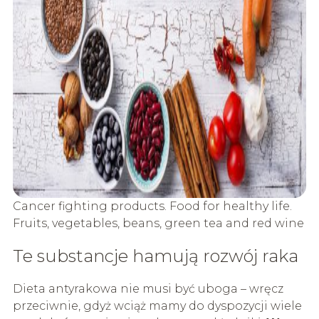
Cancer fighting products. Food for healthy life.
Fruits, vegetables, beans, green tea and red wine
Te substancje hamują rozwój raka
Dieta antyrakowa nie musi być uboga – wręcz
przeciwnie, gdyż wciąż mamy do dyspozycji wiele