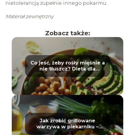
nietolerancją zupełnie innego pokarmu.
Materiał zewnętrzny
Zobacz także:
Co jeść, żeby rosły mięśnie a
nie tłuszcz? Dieta dla
sportowców
Jak zrobić grillowane
warzywa w piekarniku –
poradnik