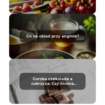
Co na obiad przy anginie?
Gorzka czekolada a
cukrzyca: Czy można
bezpiecznie ją jeść?