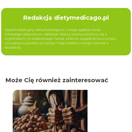
Redakcja dietymedicago.pl
Zespół redakcyjny dietymedicago.pl z pasją zgłębia świat
zdrowego odżywiania i dietetyki. Naszą wiedzą dzielimy się z
czytelnikami, przedstawiając nawet złożone zagadnienia w prosty
i przystępny sposób, by każdy mógł zadbać o swoje zdrowie z
łatwością.
Może Cię również zainteresować