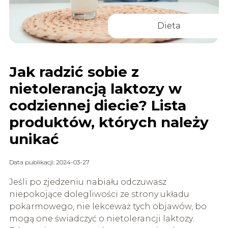
Dieta
Jak radzić sobie z
nietolerancją laktozy w
codziennej diecie? Lista
produktów, których należy
unikać
Data publikacji: 2024-03-27
Jeśli po zjedzeniu nabiału odczuwasz
niepokojące dolegliwości ze strony układu
pokarmowego, nie lekceważ tych objawów, bo
mogą one świadczyć o nietolerancji laktozy.