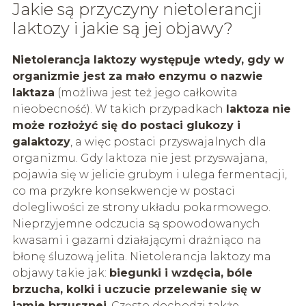
Jakie są przyczyny nietolerancji
laktozy i jakie są jej objawy?
Nietolerancja laktozy występuje wtedy, gdy w
organizmie jest za mało enzymu o nazwie
laktaza
(możliwa jest też jego całkowita
nieobecność). W takich przypadkach
laktoza nie
może rozłożyć się do postaci
glukozy
i
galaktozy
, a więc postaci przyswajalnych dla
organizmu. Gdy laktoza nie jest przyswajana,
pojawia się w jelicie grubym i ulega fermentacji,
co ma przykre konsekwencje w postaci
dolegliwości ze strony układu pokarmowego.
Nieprzyjemne odczucia są spowodowanych
kwasami i gazami działającymi drażniąco na
błonę śluzową jelita. Nietolerancja laktozy ma
objawy takie jak:
biegunki i wzdęcia, bóle
brzucha, kolki i uczucie przelewanie się w
jamie brzusznej
. Często dochodzi także