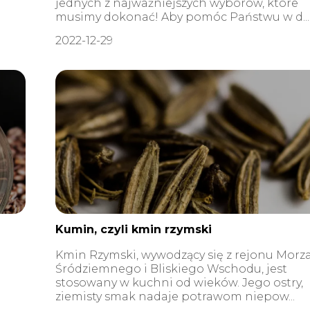
jednych z najważniejszych wyborów, które
musimy dokonać! Aby pomóc Państwu w d...
2022-12-29
Kumin, czyli kmin rzymski
Kmin Rzymski, wywodzący się z rejonu Morz
Śródziemnego i Bliskiego Wschodu, jest
stosowany w kuchni od wieków. Jego ostry,
ziemisty smak nadaje potrawom niepow...