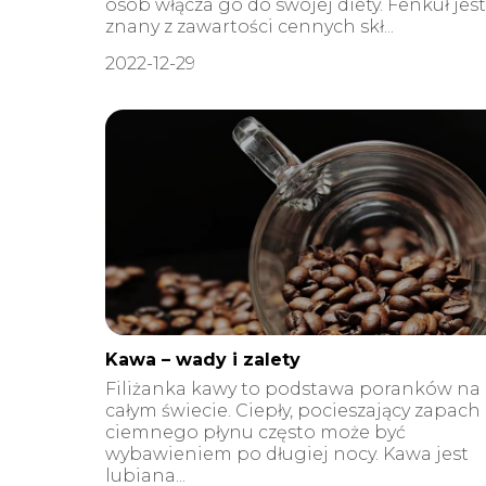
osób włącza go do swojej diety. Fenkuł jest
znany z zawartości cennych skł...
2022-12-29
Kawa – wady i zalety
Filiżanka kawy to podstawa poranków na
całym świecie. Ciepły, pocieszający zapach
ciemnego płynu często może być
wybawieniem po długiej nocy. Kawa jest
lubiana...