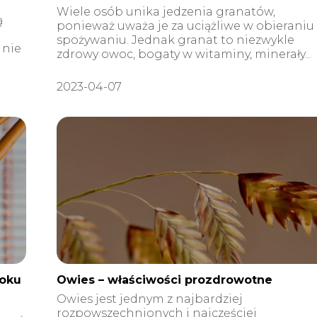
Wiele osób unika jedzenia granatów,
ą
ponieważ uważa je za uciążliwe w obieraniu 
spożywaniu. Jednak granat to niezwykle
 nie
zdrowy owoc, bogaty w witaminy, minerały...
2023-04-07
roku
Owies – właściwości prozdrowotne
Owies jest jednym z najbardziej
rozpowszechnionych i najczęściej