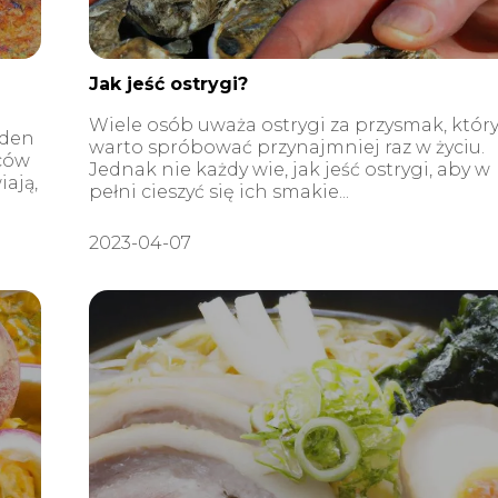
Jak jeść ostrygi?
Wiele osób uważa ostrygi za przysmak, któr
eden
warto spróbować przynajmniej raz w życiu.
ców
Jednak nie każdy wie, jak jeść ostrygi, aby w
ają,
pełni cieszyć się ich smakie...
2023-04-07