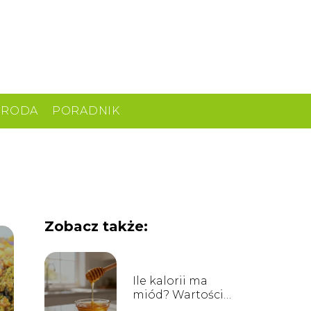
URODA
PORADNIK
Zobacz także:
Ile kalorii ma
miód? Wartości
odżywcze i