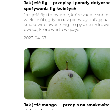
Jak jeść figi – przepisy i porady dotyczą
spożywania fig świeżych
Jak jeść figi to pytanie, które zadaje sobie
wiele osób, gdy po raz pierwszy trafiają na 
smakowite owoce. Figi to pyszne i zdrowe
owoce, które warto włączyć...
2023-04-07
Jak jeść mango — przepis na smakowite