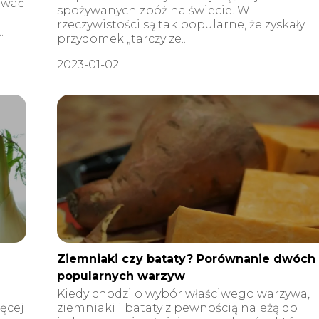
ować
spożywanych zbóż na świecie. W
rzeczywistości są tak popularne, że zyskały
.
przydomek „tarczy ze...
2023-01-02
Ziemniaki czy bataty? Porównanie dwóch
popularnych warzyw
Kiedy chodzi o wybór właściwego warzywa,
ęcej
ziemniaki i bataty z pewnością należą do