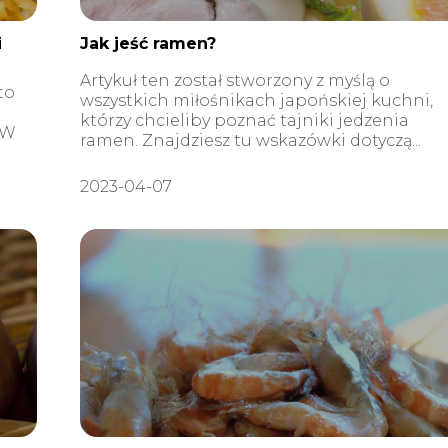
i
Jak jeść ramen?
Artykuł ten został stworzony z myślą o
to
wszystkich miłośnikach japońskiej kuchni,
którzy chcieliby poznać tajniki jedzenia
 W
ramen. Znajdziesz tu wskazówki dotyczą...
2023-04-07