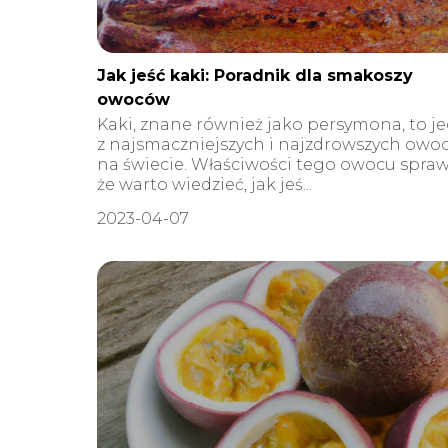
Jak jeść kaki: Poradnik dla smakoszy
owoców
Kaki, znane również jako persymona, to j
z najsmaczniejszych i najzdrowszych owo
na świecie. Właściwości tego owocu sprawi
że warto wiedzieć, jak jeś...
2023-04-07