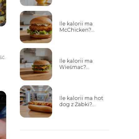
właściwości
Ile kalorii ma
McChicken?
Sprawdź wartości
odżywcze
ść.
Ile kalorii ma
Wieśmac?
Sprawdź wartości
odżywcze
Ile kalorii ma hot
dog z Żabki?
Sprawdź wartości
odżywcze