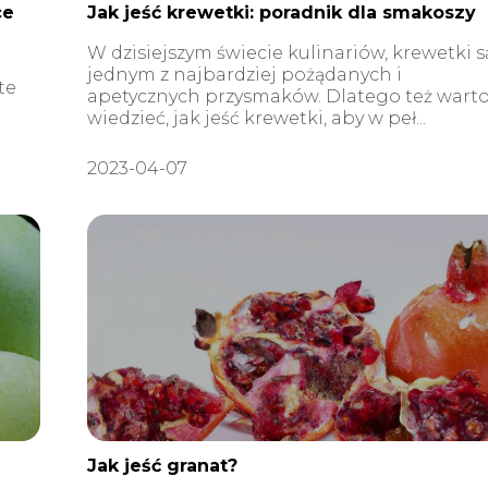
ce
Jak jeść krewetki: poradnik dla smakoszy
W dzisiejszym świecie kulinariów, krewetki s
jednym z najbardziej pożądanych i
te
apetycznych przysmaków. Dlatego też wart
wiedzieć, jak jeść krewetki, aby w peł...
2023-04-07
Jak jeść granat?