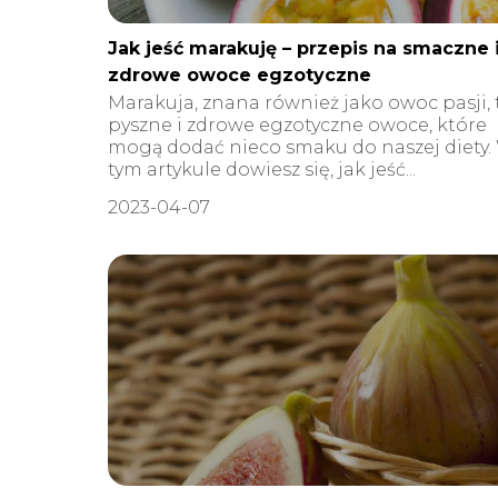
Jak jeść marakuję – przepis na smaczne 
zdrowe owoce egzotyczne
Marakuja, znana również jako owoc pasji, 
pyszne i zdrowe egzotyczne owoce, które
mogą dodać nieco smaku do naszej diety.
tym artykule dowiesz się, jak jeść...
2023-04-07