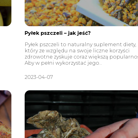
Pyłek pszczeli – jak jeść?
Pyłek pszczeli to naturalny suplement diety,
który ze względu na swoje liczne korzyści
zdrowotne zyskuje coraz większą popularno
Aby w pełni wykorzystać jego...
2023-04-07