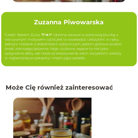
Zuzanna Piwowarska
Cześć! Jestem Zuza. 💚🥑🌱 Ubrana zawsze w kolorową bluzkę z
warzywnym motywem (dziś jest to awokado) i zeszytem w ręku,
pełnym notatek o składnikach odżywczych, jestem gotowa podbić
świat zdrowego jedzenia. Moje ulubione zajęcie to nie tylko
opisywanie diety, ale także przekazywanie wam wszystkim wiedzy
w najbardziej przystępny i inspirujący sposób.
Może Cię również zainteresować