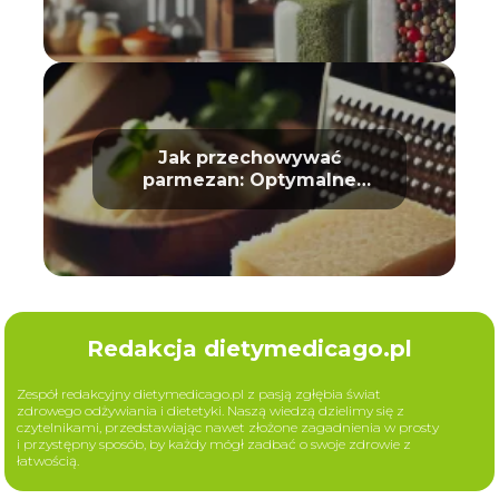
Jak przechowywać
parmezan: Optymalne
warunki
Redakcja dietymedicago.pl
Zespół redakcyjny dietymedicago.pl z pasją zgłębia świat
zdrowego odżywiania i dietetyki. Naszą wiedzą dzielimy się z
czytelnikami, przedstawiając nawet złożone zagadnienia w prosty
i przystępny sposób, by każdy mógł zadbać o swoje zdrowie z
łatwością.