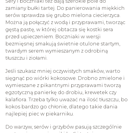
Sery i boczniaki też dają szerokie pole do
zamiany bułki tartej. Do panierowania miękkich
serów sprawdza się grubo mielona ciecierzyca.
Można ją połączyć z wodą i przyprawami, tworząc
gęstą pastę, w której obtacza się kostki sera
przed upieczeniem. Boczniaki w wersji
bezmięsnej smakują świetnie otulone startym,
twardym serem wymieszanym z odrobiną
tłuszczu i ziołami.
Jeśli szukasz mniej oczywistych smaków, warto
sięgnąć po wiórki kokosowe. Drobno zmielone i
wymieszane z pikantnymi przyprawami tworzą
egzotyczną panierkę do drobiu, krewetek czy
kalafiora. Trzeba tylko uważać na ilość tłuszczu, bo
kokos bardzo go chłonie, dlatego takie dania
najlepiej piec w piekarniku.
Do warzyw, serów i grzybów pasują szczególnie