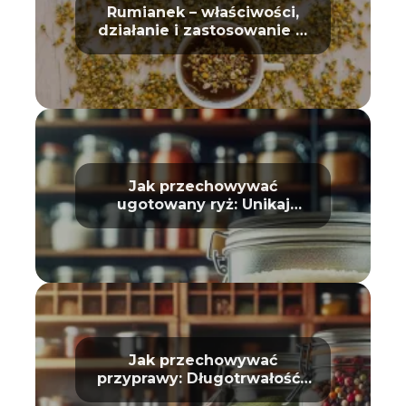
Rumianek – właściwości,
działanie i zastosowanie w
domu oraz kosmetyce
Jak przechowywać
ugotowany ryż: Unikaj
zepsucia
Jak przechowywać
przyprawy: Długotrwałość i
aromat