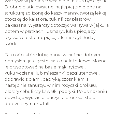
Warzywa w panierce wcale nie muszą być ciężkie.
Drobne płatki owsiane, najlepiej zmielone na
strukturę zbliżoną do kaszy manny, tworzą lekką
otoczkę do kalafiora, cukinii czy plastrów
bakłażana. Wystarczy obtoczyć warzywa w jajku, a
potem w płatkach i usmażyć lub upiec, aby
uzyskać efekt chrupiącej, ale niezbyt tłustej
skórki.
Dla osób, które lubią dania w cieście, dobrym
pomysłem jest gęste ciasto naleśnikowe. Można
je przygotować na bazie mąki ryżowej,
kukurydzianej lub mieszanki bezglutenowej,
doprawić ziołami, papryką, czosnkiem, a
następnie zanurzyć w nim różyczki brokułu,
plastry cebuli czy kawałki papryki. Po usmażeniu
powstaje wyrazista, puszysta otoczka, która
dobrze trzyma kształt.