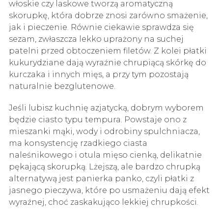
włoskie czy laskowe tworzą aromatyczną
skorupkę, która dobrze znosi zarówno smażenie,
jak i pieczenie. Równie ciekawie sprawdza się
sezam, zwłaszcza lekko uprażony na suchej
patelni przed obtoczeniem filetów. Z kolei płatki
kukurydziane dają wyraźnie chrupiącą skórkę do
kurczaka i innych mięs, a przy tym pozostają
naturalnie bezglutenowe.
Jeśli lubisz kuchnię azjatycką, dobrym wyborem
będzie ciasto typu tempura. Powstaje ono z
mieszanki mąki, wody i odrobiny spulchniacza,
ma konsystencję rzadkiego ciasta
naleśnikowego i otula mięso cienką, delikatnie
pękającą skorupką. Lżejszą, ale bardzo chrupką
alternatywą jest panierka panko, czyli płatki z
jasnego pieczywa, które po usmażeniu dają efekt
wyraźnej, choć zaskakująco lekkiej chrupkości.