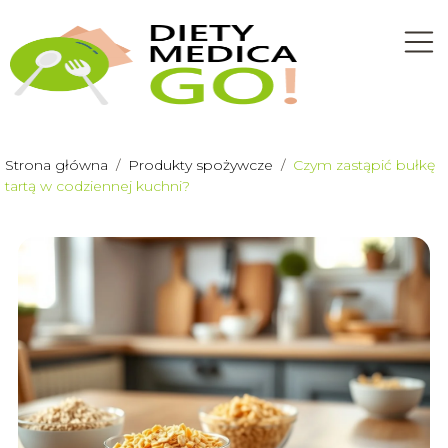
Strona główna
/
Produkty spożywcze
/
Czym zastąpić bułkę
tartą w codziennej kuchni?