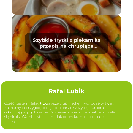
Szybkie frytki z piekarnika
przepis na chrupiące
ziemniaki
Rafal Lubik
Cześć! Jestem Rafał.👨‍🍳Zawsze z uśmiechem wchodzę w świat
kulinarnych przygód, dodając do tekstu szczyptę humoru i
odrobinę pasji gotowania. Odkrywam tajemnice smaków i dzielę
się nimi z Wami, czytelnikami, jak dobry kumpel, co zna się na
rzeczy.