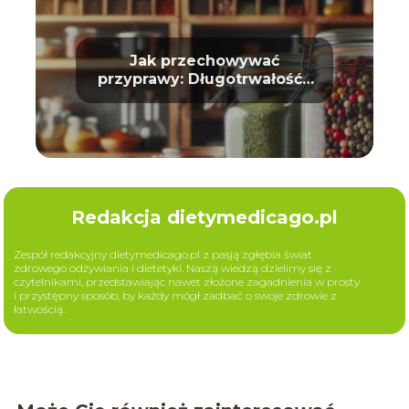
Jak przechowywać
przyprawy: Długotrwałość i
aromat
Redakcja dietymedicago.pl
Zespół redakcyjny dietymedicago.pl z pasją zgłębia świat
zdrowego odżywiania i dietetyki. Naszą wiedzą dzielimy się z
czytelnikami, przedstawiając nawet złożone zagadnienia w prosty
i przystępny sposób, by każdy mógł zadbać o swoje zdrowie z
łatwością.