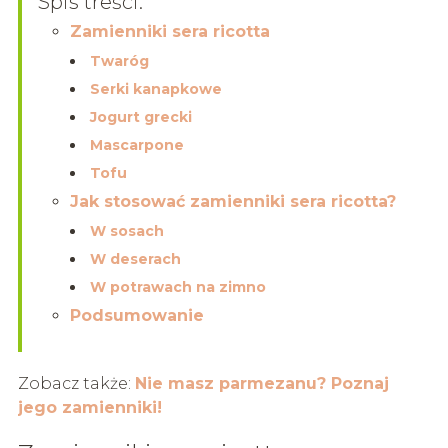
Spis treści:
Zamienniki sera ricotta
Twaróg
Serki kanapkowe
Jogurt grecki
Mascarpone
Tofu
Jak stosować zamienniki sera ricotta?
W sosach
W deserach
W potrawach na zimno
Podsumowanie
Zobacz także:
Nie masz parmezanu? Poznaj
jego zamienniki!