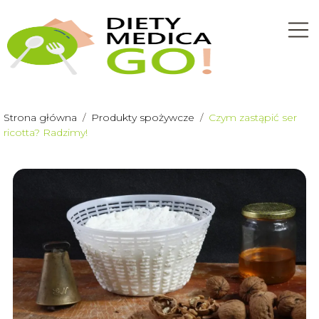
Strona główna
/
Produkty spożywcze
/
Czym zastąpić ser
ricotta? Radzimy!