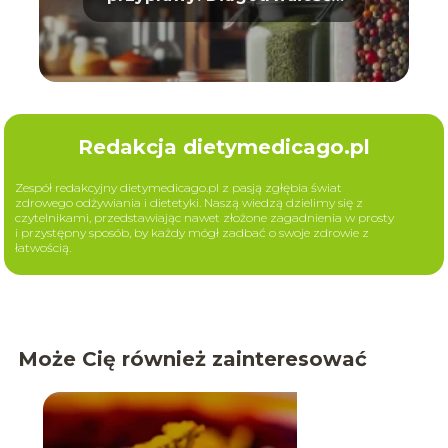
aromat
Redakcja dietymedicago.pl
Zespół redakcyjny dietymedicago.pl z pasją zgłębia świat
zdrowego odżywiania i dietetyki. Naszą wiedzą dzielimy się z
czytelnikami, przedstawiając nawet złożone zagadnienia w prosty
i przystępny sposób, by każdy mógł zadbać o swoje zdrowie z
łatwością.
Może Cię również zainteresować