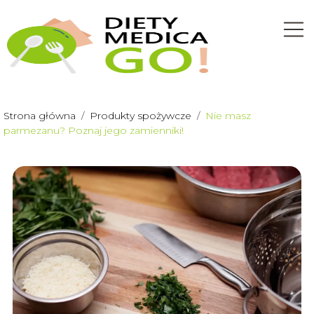
Strona główna
/
Produkty spożywcze
/
Nie masz
parmezanu? Poznaj jego zamienniki!