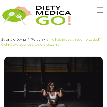
Strona główna
/
Poradnik
/
Ile kalorii spala jeden przysiad?
Odkryj skuteczność tego ćwiczenia!