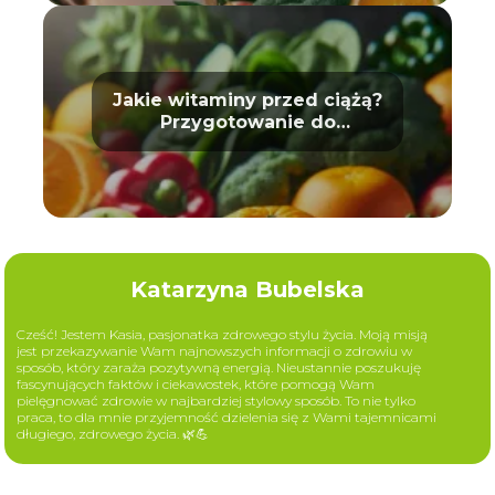
Jakie witaminy przed ciążą?
Przygotowanie do
macierzyństwa
Katarzyna Bubelska
Cześć! Jestem Kasia, pasjonatka zdrowego stylu życia. Moją misją
jest przekazywanie Wam najnowszych informacji o zdrowiu w
sposób, który zaraża pozytywną energią. Nieustannie poszukuję
fascynujących faktów i ciekawostek, które pomogą Wam
pielęgnować zdrowie w najbardziej stylowy sposób. To nie tylko
praca, to dla mnie przyjemność dzielenia się z Wami tajemnicami
długiego, zdrowego życia. 🌿💪