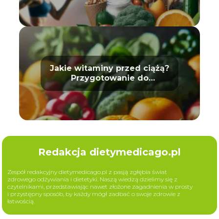
Jakie witaminy przed ciążą?
Przygotowanie do
macierzyństwa
Redakcja dietymedicago.pl
Zespół redakcyjny dietymedicago.pl z pasją zgłębia świat
zdrowego odżywiania i dietetyki. Naszą wiedzą dzielimy się z
czytelnikami, przedstawiając nawet złożone zagadnienia w prosty
i przystępny sposób, by każdy mógł zadbać o swoje zdrowie z
łatwością.