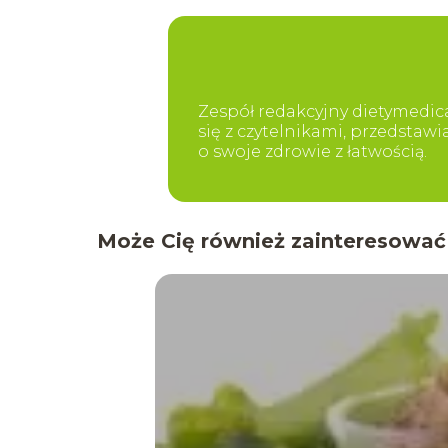
Zespół redakcyjny dietymedica
się z czytelnikami, przedstaw
o swoje zdrowie z łatwością.
Może Cię również zainteresować