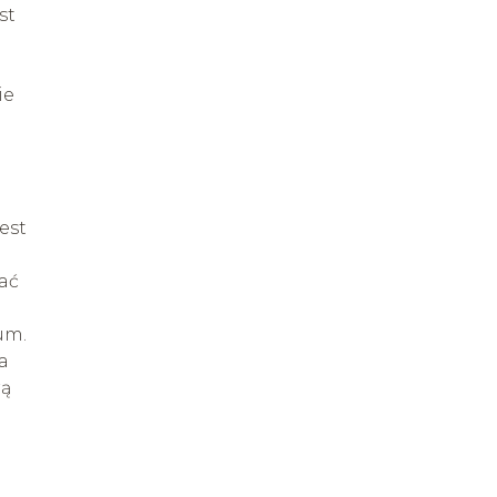
st
ie
est
kać
um.
a
rą