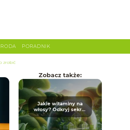
URODA
PORADNIK
o zrobić
Zobacz także:
Jakie witaminy na
włosy? Odkryj sekret
pięknych loków