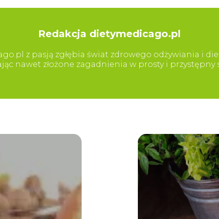
Redakcja dietymedicago.pl
go.pl z pasją zgłębia świat zdrowego odżywiania i diet
iając nawet złożone zagadnienia w prosty i przystępn