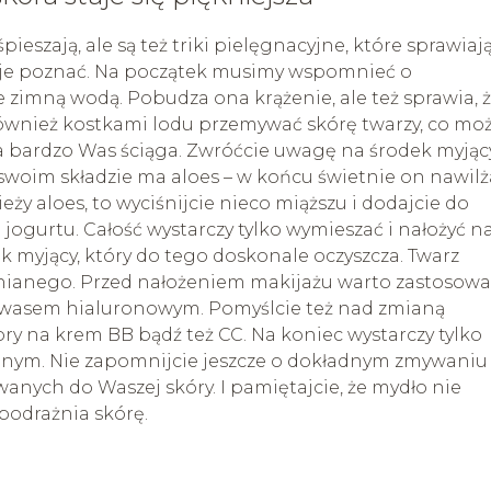
yśpieszają, ale są też triki pielęgnacyjne, które sprawiają
as je poznać. Na początek musimy wspomnieć o
e zimną wodą. Pobudza ona krążenie, ale też sprawia, 
 również kostkami lodu przemywać skórę twarzy, co mo
a bardzo Was ściąga. Zwróćcie uwagę na środek myjąc
w swoim składzie ma aloes – w końcu świetnie on nawilż
ieży aloes, to wyciśnijcie nieco miąższu i dodajcie do
jogurtu. Całość wystarczy tylko wymieszać i nałożyć n
ek myjący, który do tego doskonale oczyszcza. Twarz
łnianego. Przed nałożeniem makijażu warto zastosow
 kwasem hialuronowym. Pomyślcie też nad zmianą
ry na krem BB bądź też CC. Na koniec wystarczy tylko
nym. Nie zapomnijcie jeszcze o dokładnym zmywaniu
nych do Waszej skóry. I pamiętajcie, że mydło nie
 podrażnia skórę.