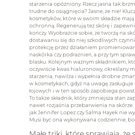
starzenia opóźniony. Rzecz jasna tak brzmi
trudne do osiągnięcia? Jasne, że nie! Klu
kosmetyków, które w swoim składzie mają
ochronną. Regenerują też skórę i zapewnia
kończy. Wyobraźcie sobie, że tworzą na sk
dostawaniu się do niej szkodliwych czyn
protekcję przez działaniem promieniowan
naskórka czy podrażnień, a przy tym sprawi
blasku. Kolejnym ważnym składnikiem, kt
oczywiście kwas hialuronowy, określany m
starzenia, nawilża i wypełnia drobne zmars
w kosmetykach, gdyż na uwagę zasługuje 
łojowych i w ten sposób zapobiega po
To także składnik, który zmniejsza stan za
nawet rozjaśnia przebarwienia na skórze. P
jak Jennifer Lopez czy Salma Hayek nie wy
Musi być ona wykonywana codziennie, bo w
Małe triki, które sprawiają, że 