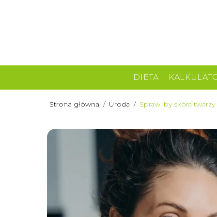
DIETA
KALKULAT
Strona główna
/
Uroda
/
Spraw, by skóra twarzy