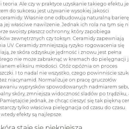
 teoria. Ale czy w praktyce uzyskanie takiego efektu je
czem do sukcesu jest używanie wysokiej jakości
 ceramidy. Właśnie one odbudowują naturalną barierę
 jej właściwe nawilżenie. Jednak ich rola na tym się n
órze swoisty płaszcz ochronny, który zapobiega
ników zewnętrznych czy toksyn. Ceramidy zapewniają
ia UV. Ceramidy zmniejszają ryzyko rogowacenia się
ają, że skóra odzyskuje jędrność i znowu jest pełna
órego nie może zabraknąć w kremach do pielęgnacji j
ianem eliksiru młodości. Otóż opóźnia on proces
zczki. I to nadal nie wszystko, czego powinniście szu
też niacynamid. Normalizuje on pracę gruczołów
wstawaniu wyprysków spowodowanych nadmiarem seb
palny skóry, zmniejsza widoczność śladów po trądziku, 
amiętajcie jednak, że chcąc cieszyć się tak piękną ce
starczy tylko właściwa pielęgnacja od czasu do czasu.
tedy efekty są najlepsze.
skóra staje się piękniejsza