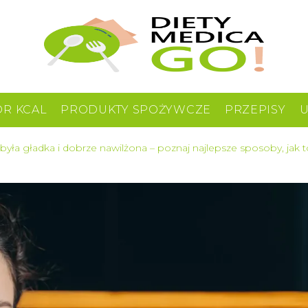
OR KCAL
PRODUKTY SPOŻYWCZE
PRZEPISY
 była gładka i dobrze nawilżona – poznaj najlepsze sposoby, jak t