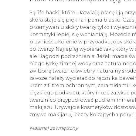
Są life hacki, które ułatwiają pracę i ją prz
skóra staje się piękna i pełna blasku. Cz
przemywaniu skóry twarzy tylko i wyłączni
kosmetyki lepiej się wchłaniają. Możecie
przynieść ukojenie w przypadku, gdy skór
do twarzy. Najlepiej wybierać taki, który 
ale i łagodzi podrażnienia. Jeżeli macie św
niego łyżkę zimnej wody oraz naturalnego 
zwilżoną twarz. To świetny naturalny środ
zawsze należy wycierać do ręcznika bawe
krem z filtrem ochronnym, ceramidami i
ciężkiego podkładu, który może zatykać po
twarz nico przypudrować pudrem mineral
makijażu. Używajcie kosmetyków dostosowa
zmywa makijażu, lecz tylko zapycha pory i
Materiał zewnętrzny