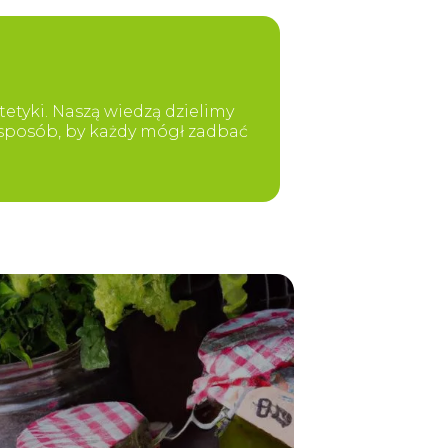
etyki. Naszą wiedzą dzielimy
y sposób, by każdy mógł zadbać