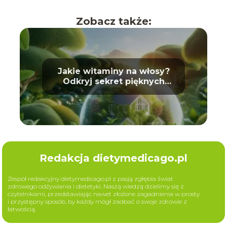
Zobacz także:
Jakie witaminy na włosy?
Odkryj sekret pięknych
loków
Redakcja dietymedicago.pl
Zespół redakcyjny dietymedicago.pl z pasją zgłębia świat
zdrowego odżywiania i dietetyki. Naszą wiedzą dzielimy się z
czytelnikami, przedstawiając nawet złożone zagadnienia w prosty
i przystępny sposób, by każdy mógł zadbać o swoje zdrowie z
łatwością.