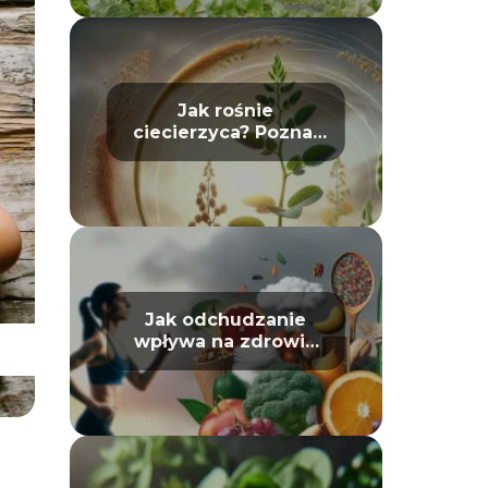
Jak rośnie
ciecierzyca? Poznaj
jej cykl życia
Jak odchudzanie
wpływa na zdrowie
psychiczne: mit czy
prawda?