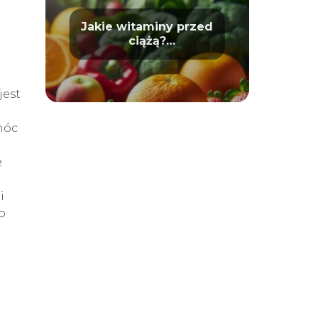
Jakie witaminy przed
ciążą?
Przygotowanie do
macierzyństwa
jest
móc
e
i
o