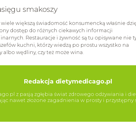
asięgu smakoszy
 o wiele większą świadomość konsumencką właśnie dzi
zony dostęp do różnych ciekawych informacji
narnych. Restauracje i żywność są tu opisywane nie t
zefów kuchni, którzy wiedzą po prostu wszystko na
 albo wędliny, czy też może wina.
Redakcja dietymedicago.pl
go.pl z pasją zgłębia świat zdrowego odżywiania i diet
iając nawet złożone zagadnienia w prosty i przystępn