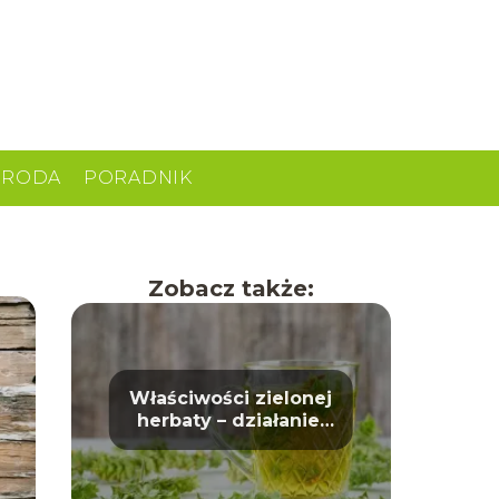
URODA
PORADNIK
Zobacz także:
Właściwości zielonej
herbaty – działanie,
korzyści i wpływ na
zdrowie