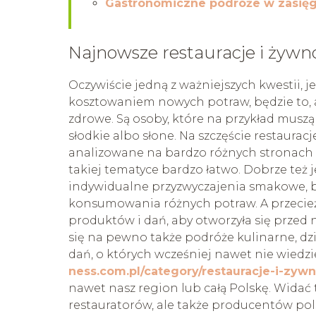
Gastronomiczne podróże w zasię
Najnowsze restauracje i żywn
Oczywiście jedną z ważniejszych kwestii, je
kosztowaniem nowych potraw, będzie to, a
zdrowe. Są osoby, które na przykład muszą
słodkie albo słone. Na szczęście restaura
analizowane na bardzo różnych stronach 
takiej tematyce bardzo łatwo. Dobrze też j
indywidualne przyzwyczajenia smakowe, b
konsumowania różnych potraw. A przecież 
produktów i dań, aby otworzyła się przed
się na pewno także podróże kulinarne, d
dań, o których wcześniej nawet nie wiedzi
ness.com.pl/category/restauracje-i-zywn
nawet nasz region lub całą Polskę. Widać 
restauratorów, ale także producentów pol