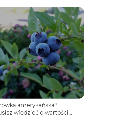
borówka amerykańska?
sisz wiedzieć o wartości
 soczystych owoców