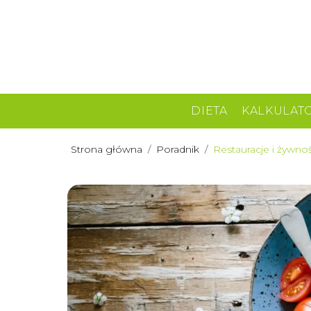
DIETA
KALKULAT
Strona główna
/
Poradnik
/
Restauracje i żywnoś