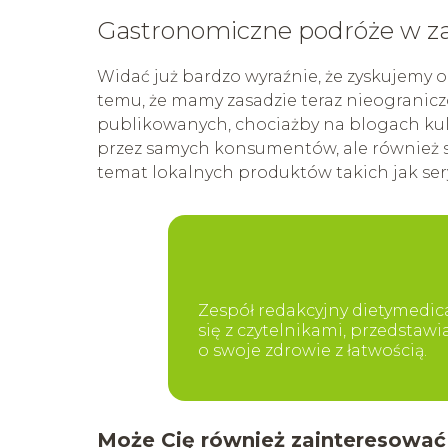
Gastronomiczne podróże w z
Widać już bardzo wyraźnie, że zyskujemy
temu, że mamy zasadzie teraz nieogranic
publikowanych, chociażby na blogach kuli
przez samych konsumentów, ale również s
temat lokalnych produktów takich jak sery
Zespół redakcyjny dietymedica
się z czytelnikami, przedstaw
o swoje zdrowie z łatwością.
Może Cię również zainteresować