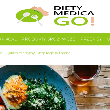
OR KCAL
PRODUKTY SPOŻYWCZE
PRZEPISY
ć: O jakich marzymy – inspiracje kulinarne