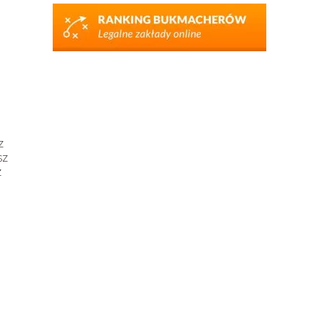
z
sz
z