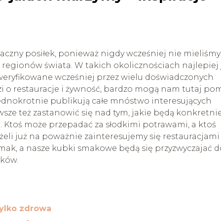
maczny posiłek, ponieważ nigdy wcześniej nie mieliśmy
 regionów świata. W takich okolicznościach najlepiej 
 zweryfikowane wcześniej przez wielu doświadczonych
 o restauracje i żywność, bardzo mogą nam tutaj po
ednokrotnie publikują całe mnóstwo interesujących
sze też zastanowić się nad tym, jakie będą konkretni
 Ktoś może przepadać za słodkimi potrawami, a ktoś
eżeli już na poważnie zainteresujemy się restauracjami 
mak, a nasze kubki smakowe będą się przyzwyczajać d
aków.
tylko zdrowa