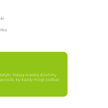
ęki
ylko
etyki. Naszą wiedzą dzielimy
y sposób, by każdy mógł zadbać