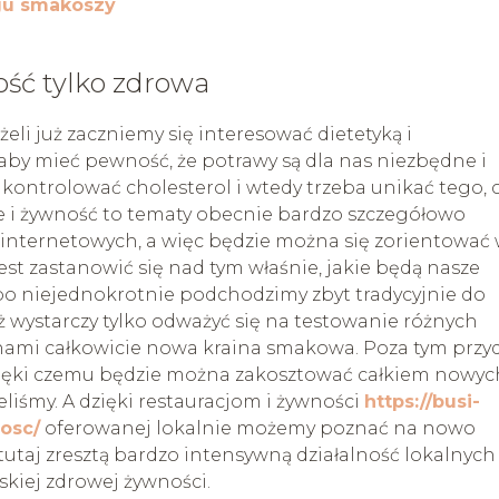
gu smakoszy
ość tylko zdrowa
żeli już zaczniemy się interesować dietetyką i
by mieć pewność, że potrawy są dla nas niezbędne i
 kontrolować cholesterol i wtedy trzeba unikać tego, 
cje i żywność to tematy obecnie bardzo szczegółowo
internetowych, a więc będzie można się zorientować
est zastanowić się nad tym właśnie, jakie będą nasze
o niejednokrotnie podchodzimy zbyt tradycyjnie do
wystarczy tylko odważyć się na testowanie różnych
 nami całkowicie nowa kraina smakowa. Poza tym przy
zięki czemu będzie można zakosztować całkiem nowyc
eliśmy. A dzięki restauracjom i żywności
https://busi-
osc/
oferowanej lokalnie możemy poznać na nowo
tutaj zresztą bardzo intensywną działalność lokalnych
skiej zdrowej żywności.