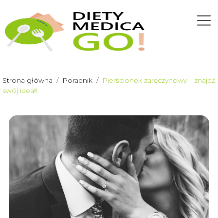
Strona główna
/
Poradnik
/
Pierścionek zaręczynowy – znajdź
swój ideał!