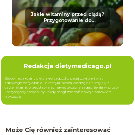
Jakie witaminy przed ciążą?
Przygotowanie do
macierzyństwa
Redakcja dietymedicago.pl
Zespół redakcyjny dietymedicago.pl z pasją zgłębia świat
zdrowego odżywiania i dietetyki. Naszą wiedzą dzielimy się z
czytelnikami, przedstawiając nawet złożone zagadnienia w prosty
i przystępny sposób, by każdy mógł zadbać o swoje zdrowie z
łatwością.
Może Cię również zainteresować