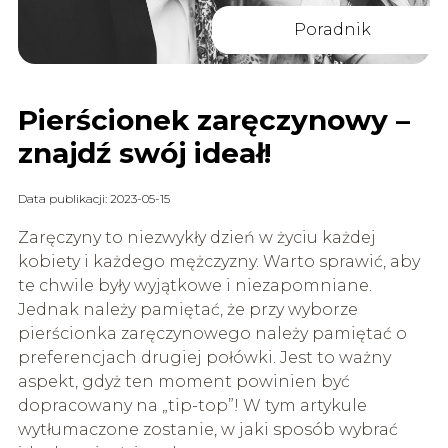
Poradnik
Pierścionek zaręczynowy –
znajdź swój ideał!
Data publikacji: 2023-05-15
Zaręczyny to niezwykły dzień w życiu każdej
kobiety i każdego mężczyzny. Warto sprawić, aby
te chwile były wyjątkowe i niezapomniane.
Jednak należy pamiętać, że przy wyborze
pierścionka zaręczynowego należy pamiętać o
preferencjach drugiej połówki. Jest to ważny
aspekt, gdyż ten moment powinien być
dopracowany na „tip-top”! W tym artykule
wytłumaczone zostanie, w jaki sposób wybrać