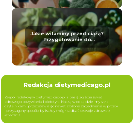
Jakie witaminy przed ciążą?
Przygotowanie do
macierzyństwa
Redakcja dietymedicago.pl
Zespół redakcyjny dietymedicago.pl z pasją zgłębia świat
zdrowego odżywiania i dietetyki. Naszą wiedzą dzielimy się z
czytelnikami, przedstawiając nawet złożone zagadnienia w prosty
i przystępny sposób, by każdy mógł zadbać o swoje zdrowie z
łatwością.