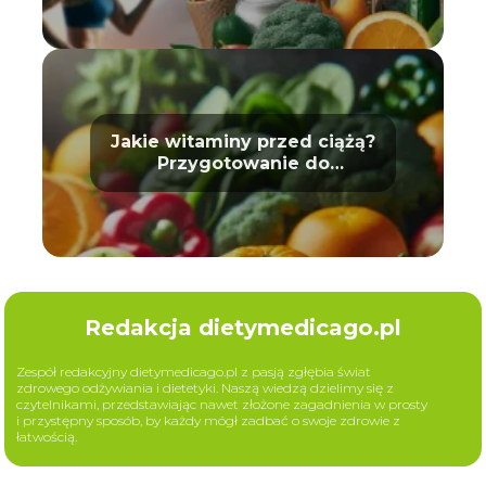
Jakie witaminy przed ciążą?
Przygotowanie do
macierzyństwa
Redakcja dietymedicago.pl
Zespół redakcyjny dietymedicago.pl z pasją zgłębia świat
zdrowego odżywiania i dietetyki. Naszą wiedzą dzielimy się z
czytelnikami, przedstawiając nawet złożone zagadnienia w prosty
i przystępny sposób, by każdy mógł zadbać o swoje zdrowie z
łatwością.