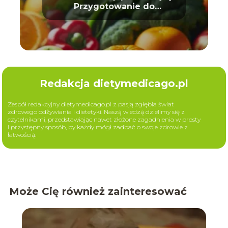
Przygotowanie do
macierzyństwa
Redakcja dietymedicago.pl
Zespół redakcyjny dietymedicago.pl z pasją zgłębia świat
zdrowego odżywiania i dietetyki. Naszą wiedzą dzielimy się z
czytelnikami, przedstawiając nawet złożone zagadnienia w prosty
i przystępny sposób, by każdy mógł zadbać o swoje zdrowie z
łatwością.
Może Cię również zainteresować