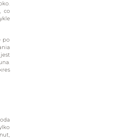
oko.
, co
ykle
e po
ania
jest
una.
kres
boda
ylko
nut,