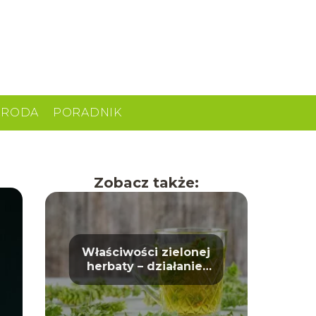
URODA
PORADNIK
Zobacz także:
Właściwości zielonej
herbaty – działanie,
korzyści i wpływ na
zdrowie