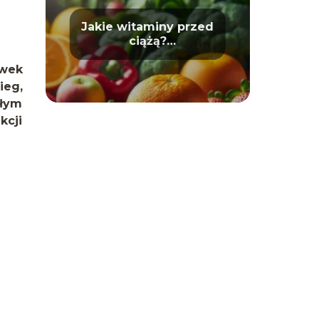
Jakie witaminy przed
ciążą?
Przygotowanie do
macierzyństwa
wek
ieg,
ałym
kcji