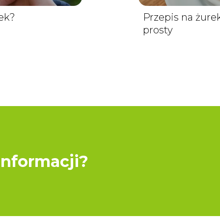
tek?
Przepis na żure
prosty
informacji?