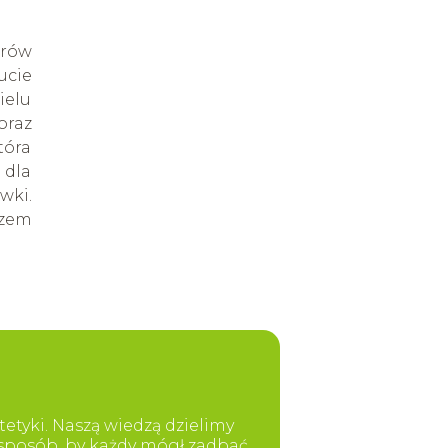
arów
ucie
ielu
oraz
tóra
 dla
wki.
rzem
etyki. Naszą wiedzą dzielimy
y sposób, by każdy mógł zadbać