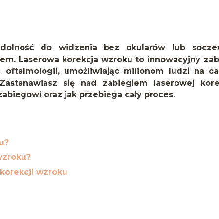
zdolność do widzenia bez okularów lub socze
iem. Laserowa korekcja wzroku to innowacyjny zab
e oftalmologii, umożliwiając milionom ludzi na c
 Zastanawiasz się nad zabiegiem laserowej kore
abiegowi oraz jak przebiega cały proces.
u?
wzroku?
 korekcji wzroku