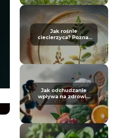
Jak rośnie
ciecierzyca? Poznaj
jej cykl życia
Jak odchudzanie
wpływa na zdrowie
psychiczne: mit czy
prawda?