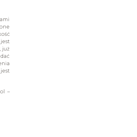
dami
żone
kość
jest
 już
ddać
enia
jest
ol –