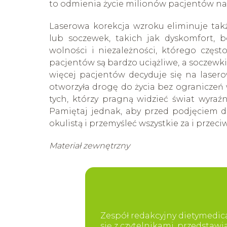
to odmienia życie milionów pacjentów na 
Laserowa korekcja wzroku eliminuje tak
lub soczewek, takich jak dyskomfort, 
wolności i niezależności, którego częs
pacjentów są bardzo uciążliwe, a soczewk
więcej pacjentów decyduje się na laser
otworzyła drogę do życia bez ograniczeń
tych, którzy pragną widzieć świat wyraźn
Pamiętaj jednak, aby przed podjęciem d
okulistą i przemyśleć wszystkie za i przeci
Materiał zewnętrzny
Zespół redakcyjny dietymedica
się z czytelnikami, przedstaw