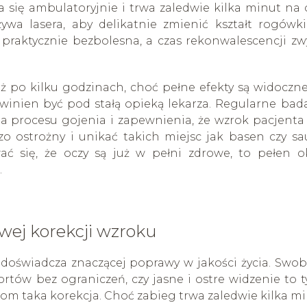
 się ambulatoryjnie i trwa zaledwie kilka minut na 
ywa lasera, aby delikatnie zmienić kształt rogówki
 praktycznie bezbolesna, a czas rekonwalescencji zw
 po kilku godzinach, choć pełne efekty są widoczn
winien być pod stałą opieką lekarza. Regularne bad
 procesu gojenia i zapewnienia, że wzrok pacjenta 
zo ostrożny i unikać takich miejsc jak basen czy sa
 się, że oczy są już w pełni zdrowe, to pełen o
.
wej korekcji wzroku
 doświadcza znaczącej poprawy w jakości życia. Swo
rtów bez ograniczeń, czy jasne i ostre widzenie to t
ntom taka korekcja. Choć zabieg trwa zaledwie kilka mi