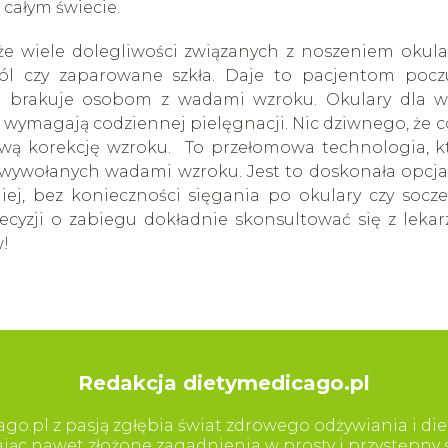
całym świecie.
że wiele dolegliwości związanych z noszeniem okul
ból czy zaparowane szkła. Daje to pacjentom pocz
to brakuje osobom z wadami wzroku. Okulary dla w
i wymagają codziennej pielęgnacji. Nic dziwnego, że c
ową korekcję wzroku. To przełomowa technologia, k
 wywołanych wadami wzroku. Jest to doskonała opcja
iej, bez konieczności sięgania po okulary czy socze
ecyzji o zabiegu dokładnie skonsultować się z leka
w!
Redakcja dietymedicago.pl
go.pl z pasją zgłębia świat zdrowego odżywiania i diet
iając nawet złożone zagadnienia w prosty i przystępn