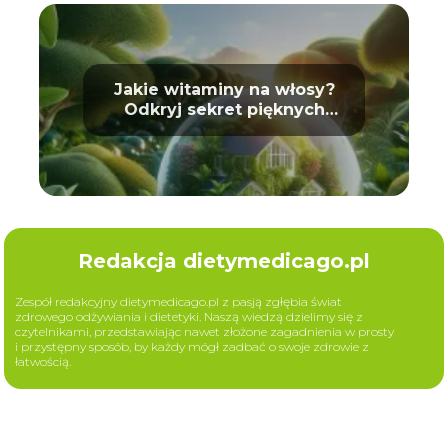
Jakie witaminy na włosy?
Odkryj sekret pięknych
loków
Redakcja dietymedicago.pl
Zespół redakcyjny dietymedicago.pl z pasją zgłębia świat
zdrowego odżywiania i dietetyki. Naszą wiedzą dzielimy się z
czytelnikami, przedstawiając nawet złożone zagadnienia w prosty
i przystępny sposób, by każdy mógł zadbać o swoje zdrowie z
łatwością.