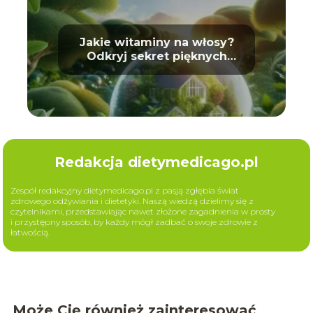
Jakie witaminy na włosy?
Odkryj sekret pięknych
loków
Redakcja dietymedicago.pl
Zespół redakcyjny dietymedicago.pl z pasją zgłębia świat
zdrowego odżywiania i dietetyki. Naszą wiedzą dzielimy się z
czytelnikami, przedstawiając nawet złożone zagadnienia w prosty
i przystępny sposób, by każdy mógł zadbać o swoje zdrowie z
łatwością.
Może Cię również zainteresować