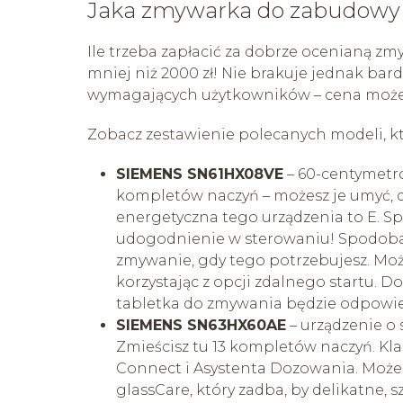
Jaka zmywarka do zabudowy 
Ile trzeba zapłacić za dobrze ocenianą 
mniej niż 2000 zł! Nie brakuje jednak bar
wymagających użytkowników – cena może 
Zobacz zestawienie polecanych modeli, któ
SIEMENS SN61HX08VE
– 60-centymetro
kompletów naczyń – możesz je umyć, d
energetyczna tego urządzenia to E. Sp
udogodnienie w sterowaniu! Spodoba 
zmywanie, gdy tego potrzebujesz. Moż
korzystając z opcji zdalnego startu. 
tabletka do zmywania będzie odpowi
SIEMENS SN63HX60AE
– urządzenie o 
Zmieścisz tu 13 kompletów naczyń. Kl
Connect i Asystenta Dozowania. Możes
glassCare, który zadba, by delikatne, 