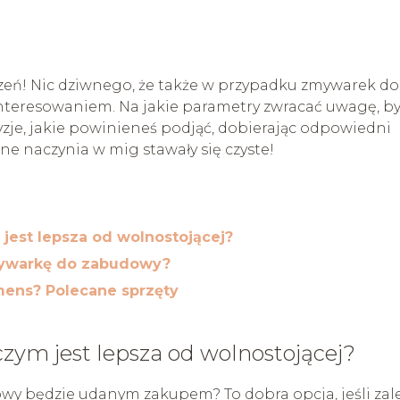
eń! Nic dziwnego, że także w przypadku zmywarek do
nteresowaniem. Na jakie parametry zwracać uwagę, b
zje, jakie powinieneś podjąć, dobierając odpowiedni
ne naczynia w mig stawały się czyste!
est lepsza od wolnostojącej?
mywarkę do zabudowy?
ens? Polecane sprzęty
ym jest lepsza od wolnostojącej?
wy będzie udanym zakupem? To dobra opcja, jeśli zal