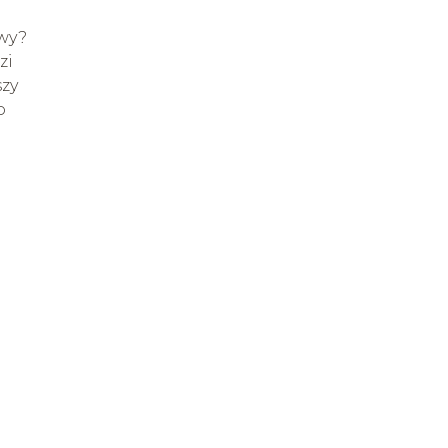
owy?
zi
szy
o