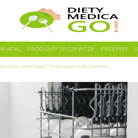
OR KCAL
PRODUKTY SPOŻYWCZE
PRZEPISY
abudowy warto kupić? Propozycje marki Siemens