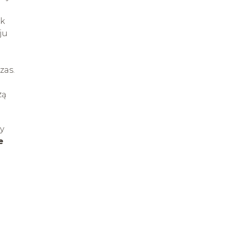
ak
ju
zas.
zą
y
e