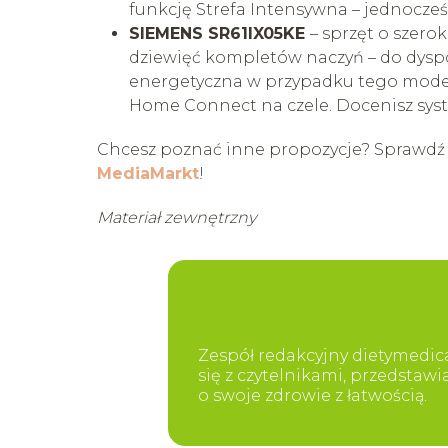
funkcję Strefa Intensywna – jednocze
SIEMENS SR61IX05KE
– sprzęt o szerok
dziewięć kompletów naczyń – do dysp
energetyczna w przypadku tego modelu 
Home Connect na czele. Docenisz syst
Chcesz poznać inne propozycje? Sprawd
MediaMarkt
!
Materiał zewnętrzny
Zespół redakcyjny dietymedica
się z czytelnikami, przedstaw
o swoje zdrowie z łatwością.