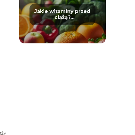
Jakie witaminy przed
ciążą?
Przygotowanie do
macierzyństwa
y
eży