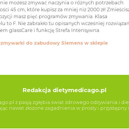
śnie możesz zmywać naczynia o różnych potrzebach.
ości 45 cm, które kupisz za mniej niż 2000 zł! Zmieścis
ozycji masz pięć programów zmywania. Klasa
to F. Nie zabrakło tu opisanych wcześniej rozwiązań,
em glassCare i funkcję Strefa Intensywna.
ź
zmywarki do zabudowy Siemens w sklepie
Redakcja dietymedicago.pl
go.pl z pasją zgłębia świat zdrowego odżywiania i diet
iając nawet złożone zagadnienia w prosty i przystępn