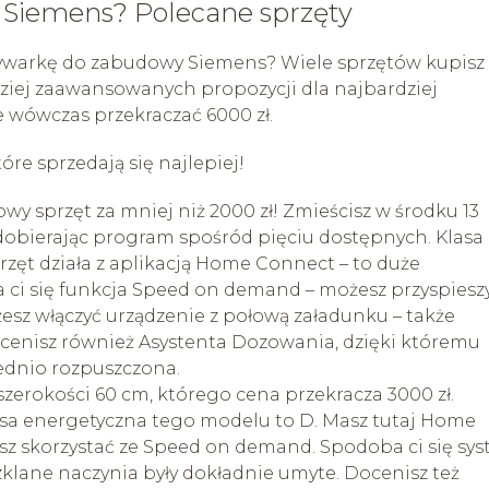
Siemens? Polecane sprzęty
zmywarkę do zabudowy Siemens? Wiele sprzętów kupisz
dziej zaawansowanych propozycji dla najbardziej
wówczas przekraczać 6000 zł.
re sprzedają się najlepiej!
wy sprzęt za mniej niż 2000 zł! Zmieścisz w środku 13
obierając program spośród pięciu dostępnych. Klasa
rzęt działa z aplikacją Home Connect – to duże
ci się funkcja Speed on demand – możesz przyspiesz
esz włączyć urządzenie z połową załadunku – także
Docenisz również Asystenta Dozowania, dzięki któremu
ednio rozpuszczona.
szerokości 60 cm, którego cena przekracza 3000 zł.
asa energetyczna tego modelu to D. Masz tutaj Home
z skorzystać ze Speed on demand. Spodoba ci się sy
szklane naczynia były dokładnie umyte. Docenisz też