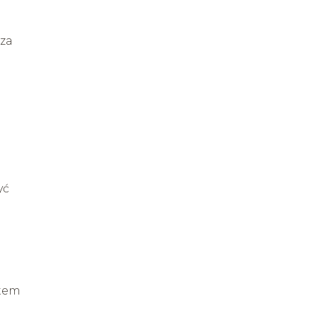
 za
yć
stem