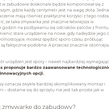
zęt w zabudowie doskonale będzie komponował się z
szym, gdzie każdy centymetr jest na wagę złota. Jedn
aczenie mają również praktyczne korzyści z tego rodza
ić, że taka zmywarka jest znacznie łatwiejsza w
e godzin na pozbywaniu się odcisków palców z frontu
ymienić stare urządzenie na nowe, gdy nadejdzie jego c
olnostojące, możesz spędzić sporo czasu, próbując
o są faktycznie podobne. A przecież znacznie istotniejs
 urządzeń jest spory – nawet najbardziej wymagając
s proponuje bardzo zaawansowane technologiczni
innowacyjnych opcji.
wy oznacza zwykle bardziej skomplikowany montaż i
– dostanie się do sprzętu nie jest tak proste jak w
ąc zmywarkę do zabudowy?