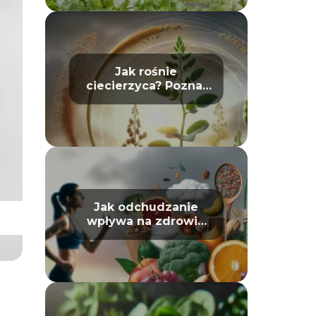
Jak rośnie
ciecierzyca? Poznaj
jej cykl życia
Jak odchudzanie
wpływa na zdrowie
psychiczne: mit czy
prawda?