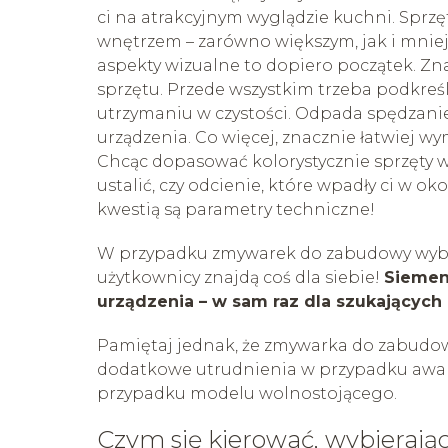
ci na atrakcyjnym wyglądzie kuchni. Spr
wnętrzem – zarówno większym, jak i mniej
aspekty wizualne to dopiero początek. Zn
sprzętu. Przede wszystkim trzeba podkreśl
utrzymaniu w czystości. Odpada spędzani
urządzenia. Co więcej, znacznie łatwiej w
Chcąc dopasować kolorystycznie sprzęty w
ustalić, czy odcienie, które wpadły ci w ok
kwestią są parametry techniczne!
W przypadku zmywarek do zabudowy wybór
użytkownicy znajdą coś dla siebie!
Siemen
urządzenia – w sam raz dla szukających 
Pamiętaj jednak, że zmywarka do zabudo
dodatkowe utrudnienia w przypadku awarii 
przypadku modelu wolnostojącego.
Czym się kierować, wybieraj