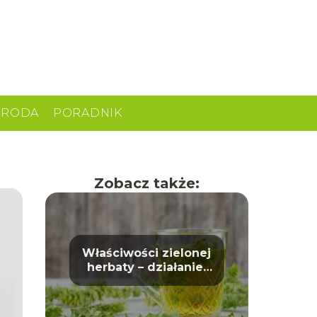
URODA
PORADNIK
Zobacz także:
Właściwości zielonej
herbaty – działanie,
korzyści i wpływ na
zdrowie