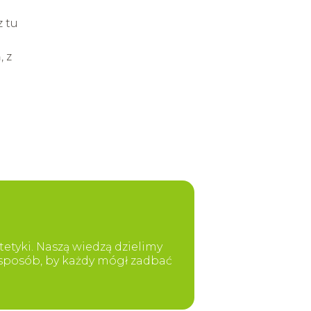
z tu
 z
etyki. Naszą wiedzą dzielimy
y sposób, by każdy mógł zadbać