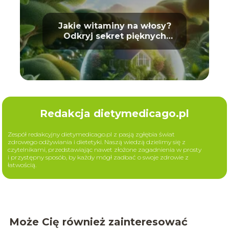
Jakie witaminy na włosy?
Odkryj sekret pięknych
loków
Redakcja dietymedicago.pl
Zespół redakcyjny dietymedicago.pl z pasją zgłębia świat
zdrowego odżywiania i dietetyki. Naszą wiedzą dzielimy się z
czytelnikami, przedstawiając nawet złożone zagadnienia w prosty
i przystępny sposób, by każdy mógł zadbać o swoje zdrowie z
łatwością.
Może Cię również zainteresować