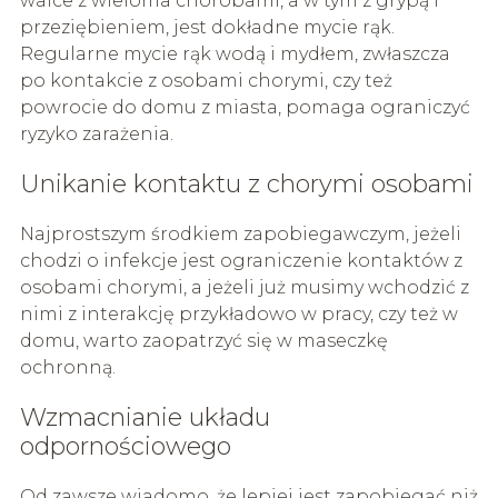
walce z wieloma chorobami, a w tym z grypą i
przeziębieniem, jest dokładne mycie rąk.
Regularne mycie rąk wodą i mydłem, zwłaszcza
po kontakcie z osobami chorymi, czy też
powrocie do domu z miasta, pomaga ograniczyć
ryzyko zarażenia.
Unikanie kontaktu z chorymi osobami
Najprostszym środkiem zapobiegawczym, jeżeli
chodzi o infekcje jest ograniczenie kontaktów z
osobami chorymi, a jeżeli już musimy wchodzić z
nimi z interakcję przykładowo w pracy, czy też w
domu, warto zaopatrzyć się w maseczkę
ochronną.
Wzmacnianie układu
odpornościowego
Od zawsze wiadomo, że lepiej jest zapobiegać niż