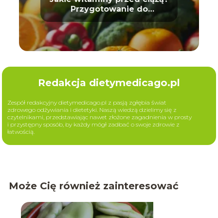
Przygotowanie do
macierzyństwa
Redakcja dietymedicago.pl
Zespół redakcyjny dietymedicago.pl z pasją zgłębia świat
zdrowego odżywiania i dietetyki. Naszą wiedzą dzielimy się z
czytelnikami, przedstawiając nawet złożone zagadnienia w prosty
i przystępny sposób, by każdy mógł zadbać o swoje zdrowie z
łatwością.
Może Cię również zainteresować