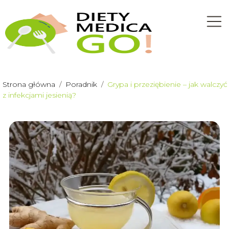
Strona główna
/
Poradnik
/
Grypa i przeziębienie – jak walczyć
z infekcjami jesienią?