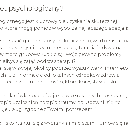
et psychologiczny?
cznego jest kluczowy dla uzyskania skutecznej i
ków, które mogą pomóc w wyborze najlepszego specjalis
esz szukać gabinetu psychologicznego, warto zastano
rapeutycznymi. Czy interesuje cię terapia indywidualn
 czy może grupowa? Jakie są Twoje główne problemy
ałbyś się zająć podczas terapii?
listę w swojej okolicy poprzez wyszukiwarki internet
ych lub informacje od lokalnych ośrodków zdrowia
 recenzje online od osób, które korzystały z usług
re placówki specjalizują się w określonych obszarach,
erapia uzależnień, terapia traumy itp. Upewnij się, że
uje usługi zgodne z Twoimi potrzebami i
 – skontaktuj się z wybranymi miejscami i umów się n