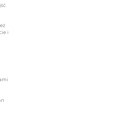
ść.
ież
ie i
mami
an