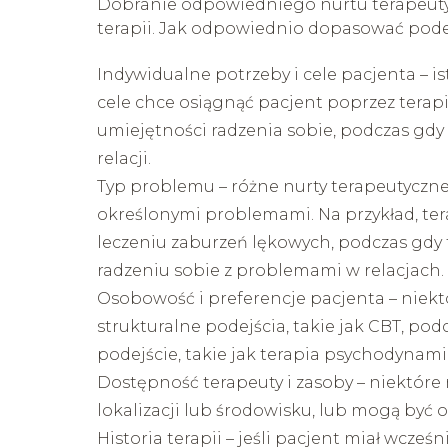
Dobranie odpowiedniego nurtu terapeutyc
terapii. Jak odpowiednio dopasować pode
Indywidualne potrzeby i cele pacjenta – i
cele chce osiągnąć pacjent poprzez tera
umiejętności radzenia sobie, podczas gdy
relacji.
Typ problemu – różne nurty terapeutyczne
określonymi problemami. Na przykład, t
leczeniu zaburzeń lękowych, podczas gdy
radzeniu sobie z problemami w relacjach.
Osobowość i preferencje pacjenta – niekt
strukturalne podejścia, takie jak CBT, po
podejście, takie jak terapia psychodynami
Dostępność terapeuty i zasoby – niektóre
lokalizacji lub środowisku, lub mogą by
Historia terapii – jeśli pacjent miał wcześ