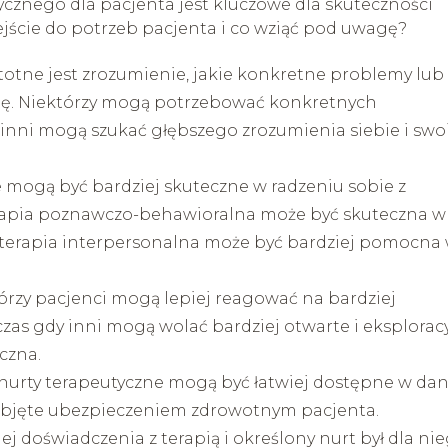
znego dla pacjenta jest kluczowe dla skuteczności
jście do potrzeb pacjenta i co wziąć pod uwagę?
stotne jest zrozumienie, jakie konkretne problemy lub
pię. Niektórzy mogą potrzebować konkretnych
 inni mogą szukać głębszego zrozumienia siebie i swo
 mogą być bardziej skuteczne w radzeniu sobie z
erapia poznawczo-behawioralna może być skuteczna w
 terapia interpersonalna może być bardziej pomocna
órzy pacjenci mogą lepiej reagować na bardziej
dczas gdy inni mogą wolać bardziej otwarte i eksplorac
czna.
 nurty terapeutyczne mogą być łatwiej dostępne w dan
ć objęte ubezpieczeniem zdrowotnym pacjenta.
niej doświadczenia z terapią i określony nurt był dla ni