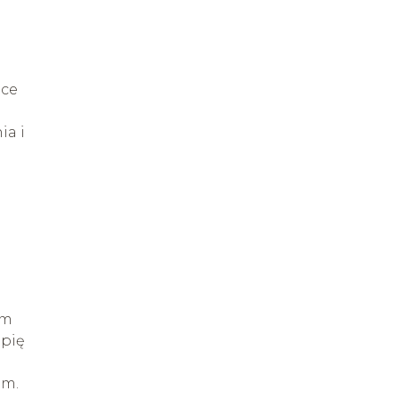
ące
ia i
om
apię
em.