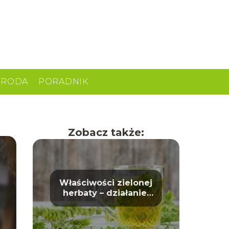
URODA
PORADNIK
Zobacz także:
Właściwości zielonej
herbaty – działanie,
korzyści i wpływ na
zdrowie