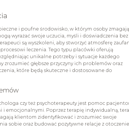
ia
ieczne i poufne środowisko, w którym osoby zmagaj
gą wyrażać swoje uczucia, myśli i doświadczenia bez
erapeuci są wyszkoleni, aby stworzyć atmosferę zaufan
i procesowi leczenia. Tego typu placówki oferują
względniając unikalne potrzeby i sytuacje każdego
aby zrozumieć głębsze przyczyny ich problemów oraz
czenia, które będą skuteczne i dostosowane do
blemów
chologa czy też psychoterapeuty jest pomoc pacjent
i i emocjonalnymi. Poprzez terapię indywidualną, ter
gają klientom zidentyfikować i zrozumieć swoje
enia sobie oraz budować pozytywne relacje z otoczeni