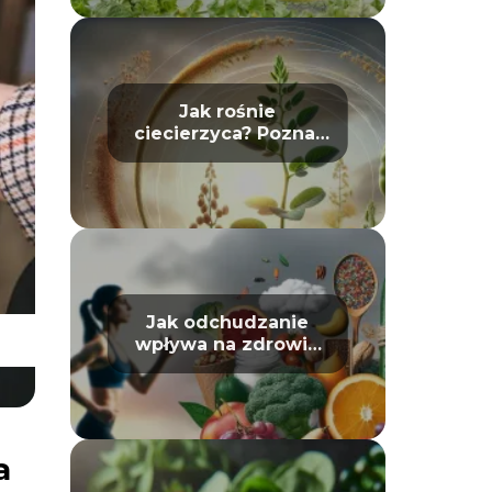
Jak rośnie
ciecierzyca? Poznaj
jej cykl życia
Jak odchudzanie
wpływa na zdrowie
psychiczne: mit czy
prawda?
a