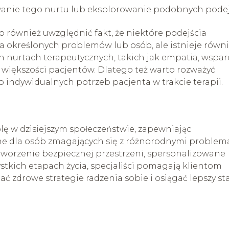
anie tego nurtu lub eksplorowanie podobnych podej
 również uwzględnić fakt, że niektóre podejścia
a określonych problemów lub osób, ale istnieje równ
nurtach terapeutycznych, takich jak empatia, wsparc
większości pacjentów. Dlatego też warto rozważyć
o indywidualnych potrzeb pacjenta w trakcie terapii.
lę w dzisiejszym społeczeństwie, zapewniając
zne dla osób zmagających się z różnorodnymi proble
tworzenie bezpiecznej przestrzeni, spersonalizowane
ystkich etapach życia, specjaliści pomagają klientom
 zdrowe strategie radzenia sobie i osiągać lepszy st