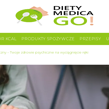
OR KCAL
PRODUKTY SPOŻYWCZE
PRZEPISY
zny – Twoje zdrowie psychiczne na wyciągnięcie ręki