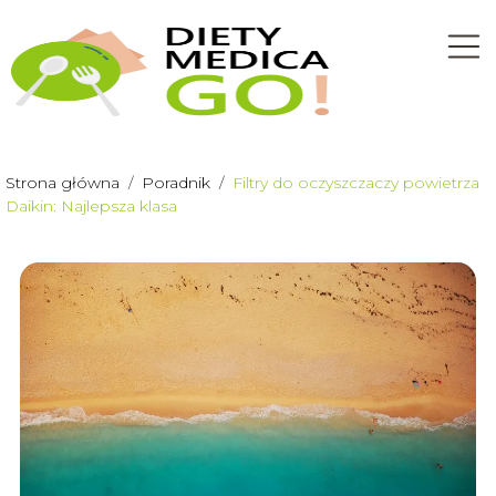
Strona główna
/
Poradnik
/
Filtry do oczyszczaczy powietrza
Daikin: Najlepsza klasa