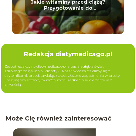
Jakie witaminy przed ciążą?
Przygotowanie do
macierzyństwa
Redakcja dietymedicago.pl
Zespół redakcyjny dietymedicago.pl z pasją zgłębia świat
zdrowego odżywiania i dietetyki. Naszą wiedzą dzielimy się z
czytelnikami, przedstawiając nawet złożone zagadnienia w prosty
i przystępny sposób, by każdy mógł zadbać o swoje zdrowie z
łatwością.
Może Cię również zainteresować