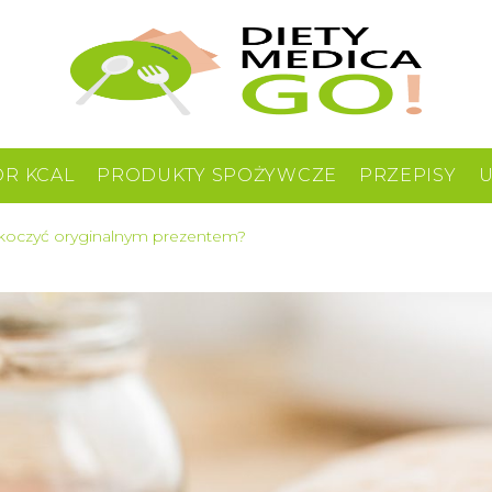
OR KCAL
PRODUKTY SPOŻYWCZE
PRZEPISY
askoczyć oryginalnym prezentem?