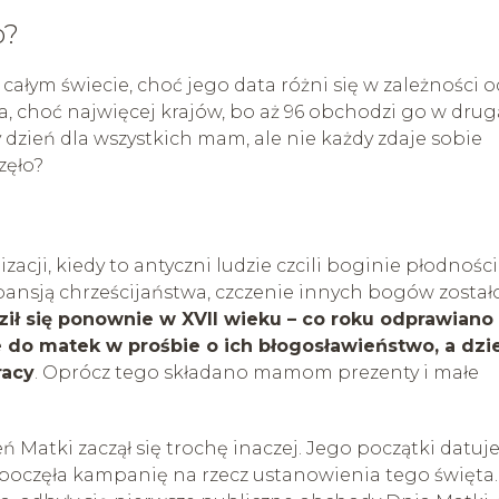
o?
ałym świecie, choć jego data różni się w zależności o
, choć najwięcej krajów, bo aż 96 obchodzi go w drug
y dzień dla wszystkich mam, ale nie każdy zdaje sobie
zęło?
acji, kiedy to antyczni ludzie czcili boginie płodności 
spansją chrześcijaństwa, czczenie innych bogów został
ił się ponownie w XVII wieku – co roku odprawiano
 do matek w prośbie o ich błogosławieństwo, a dzi
racy
. Oprócz tego składano mamom prezenty i małe
atki zaczął się trochę inaczej. Jego początki datuje
ozpoczęła kampanię na rzecz ustanowienia tego święta