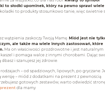
mie za wszystko, co dla nas robi.
Kwiaty to symbol
adki to słodki upominek, który na pewno sprawi wiele
koladki to produkty stosunkowo tanie, więc świetnie s
 bez wątpienia zaskoczy Twoją Mamę.
Miód jest nie tylk
ym, ale także ma wiele innych zastosowań, które
m.
Ma on właściwości prozdrowotne i jest naturalnym
, kaszel i pomaga walce z innymi chorobami. Dając sw
 dbasz i szanujesz jej zdrowie.
odzajach – od spadziowych, lipowych, po gryczane. Je
ą wersję – miód z dodatkami na prezent z pewnością
trzebujesz gotowych zestawów, warto odwiedzić stron
prezent
dla mamy.