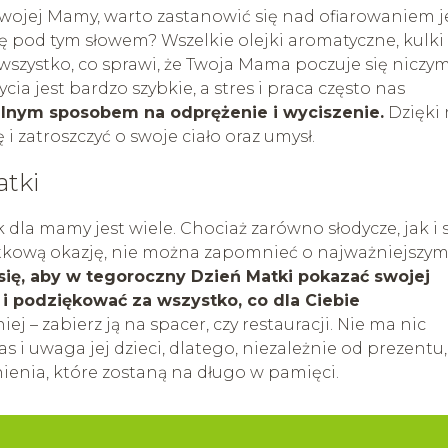
 Twojej Mamy, warto zastanowić się nad ofiarowaniem j
ę pod tym słowem? Wszelkie olejki aromatyczne, kulki
, wszystko, co sprawi, że Twoja Mama poczuje się niczy
cia jest bardzo szybkie, a stres i praca często nas
alnym sposobem na odprężenie i wyciszenie.
Dzięki
 zatroszczyć o swoje ciało oraz umysł.
atki
la mamy jest wiele. Chociaż zarówno słodycze, jak i 
ątkową okazję, nie można zapomnieć o najważniejszym
 się, aby w tegoroczny Dzień Matki pokazać swojej
 i podziękować za wszystko, co dla Ciebie
ej – zabierz ją na spacer, czy restauracji. Nie ma nic
 i uwaga jej dzieci, dlatego, niezależnie od prezentu,
ienia, które zostaną na długo w pamięci.