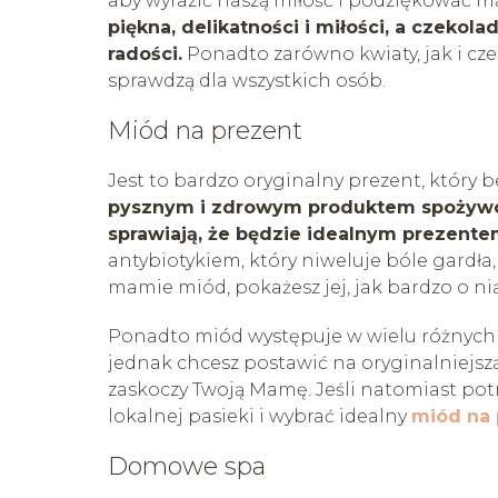
aby wyrazić naszą miłość i podziękować ma
piękna, delikatności i miłości, a czekol
radości.
Ponadto zarówno kwiaty, jak i cze
sprawdzą dla wszystkich osób.
Miód na prezent
Jest to bardzo oryginalny prezent, który
pysznym i zdrowym produktem spożywcz
sprawiają, że będzie idealnym prezente
antybiotykiem, który niweluje bóle gardła
mamie miód, pokażesz jej, jak bardzo o nią
Ponadto miód występuje w wielu różnych r
jednak chcesz postawić na oryginalniejsz
zaskoczy Twoją Mamę. Jeśli natomiast po
lokalnej pasieki i wybrać idealny
miód na 
Domowe spa