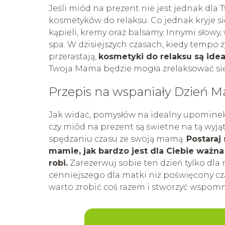
Jeśli miód na prezent nie jest jednak dla
kosmetyków do relaksu. Co jednak kryje si
kąpieli, kremy oraz balsamy. Innymi słowy
spa. W dzisiejszych czasach, kiedy tempo ży
przerastają,
kosmetyki do relaksu są ide
Twoja Mama będzie mogła zrelaksować się i
Przepis na wspaniały Dzień M
Jak widać, pomysłów na idealny upominek d
czy miód na prezent są świetne na tą wyj
spędzaniu czasu ze swoją mamą.
Postaraj
mamie, jak bardzo jest dla Ciebie ważna
robi.
Zarezerwuj sobie ten dzień tylko dla ni
cenniejszego dla matki niż poświęcony czas
warto zrobić coś razem i stworzyć wspomn