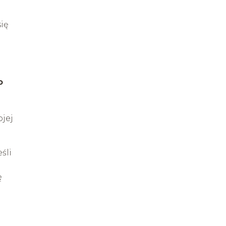
ię
o
ojej
śli
ę