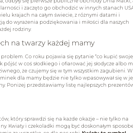
ia, odbyły się pierwsze publiczne obchody Dnia Matki, 
larności i zaczęto go obchodzić w innych stanach US
elu krajach na całym świecie, z różnymi datami i
zją do wyrażenia podziękowania i miłości dla naszych
żdej rodziny.
iech na twarzy każdej mamy
roblem. Co roku pojawia się pytanie “co kupić swoje
 pójść w coś słodkiego i ofiarować jej słodycze albo 
 dziwnego, że czujemy się w tym wszystkim zagubieni. W
inek dla mamy będzie nie tylko wpasowywał się w je
lany. Poniżej przedstawiamy listę najlepszych prezentó
w, który sprawdzi się na każde okazje – nie tylko na
eniny. Kwiaty i czekoladki mogą być doskonałym sposob