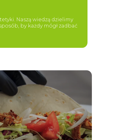
etyki. Naszą wiedzą dzielimy
y sposób, by każdy mógł zadbać