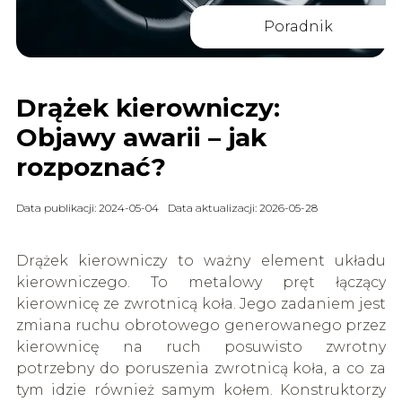
Poradnik
Drążek kierowniczy:
Objawy awarii – jak
rozpoznać?
Data publikacji: 2024-05-04
Data aktualizacji: 2026-05-28
Drążek kierowniczy to ważny element układu
kierowniczego. To metalowy pręt łączący
kierownicę ze zwrotnicą koła. Jego zadaniem jest
zmiana ruchu obrotowego generowanego przez
kierownicę na ruch posuwisto zwrotny
potrzebny do poruszenia zwrotnicą koła, a co za
tym idzie również samym kołem. Konstruktorzy