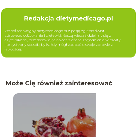
Redakcja dietymedicago.pl
Zespół redakcyjny dietymedicago.pl z pasją zgłębia świat
zdrowego odżywiania i dietetyki. Naszą wiedzą dzielimy się z
czytelnikami, przedstawiając nawet złożone zagadnienia w prosty
i przystępny sposób, by każdy mógł zadbać o swoje zdrowie z
łatwością.
Może Cię również zainteresować