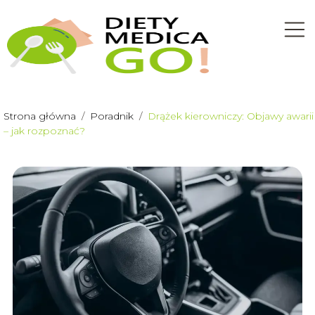
Strona główna
/
Poradnik
/
Drążek kierowniczy: Objawy awarii
– jak rozpoznać?