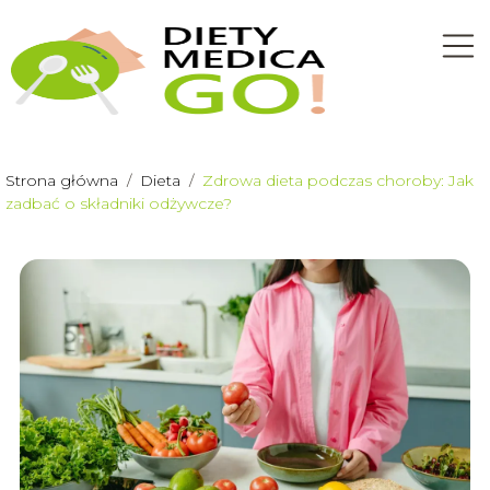
Strona główna
/
Dieta
/
Zdrowa dieta podczas choroby: Jak
zadbać o składniki odżywcze?