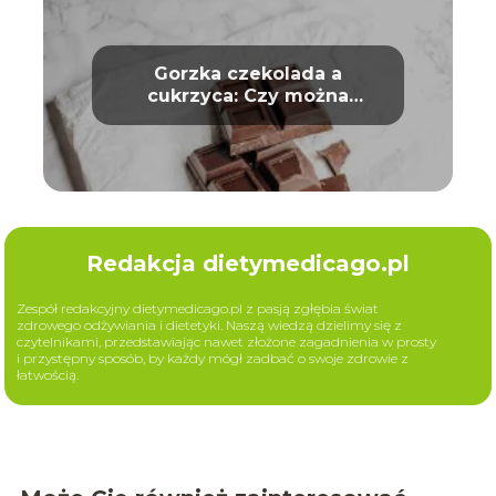
Gorzka czekolada a
cukrzyca: Czy można
bezpiecznie ją jeść?
Redakcja dietymedicago.pl
Zespół redakcyjny dietymedicago.pl z pasją zgłębia świat
zdrowego odżywiania i dietetyki. Naszą wiedzą dzielimy się z
czytelnikami, przedstawiając nawet złożone zagadnienia w prosty
i przystępny sposób, by każdy mógł zadbać o swoje zdrowie z
łatwością.