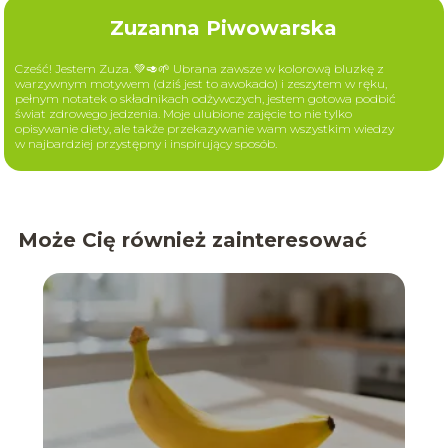
Zuzanna Piwowarska
Cześć! Jestem Zuza. 💚🥑🌱 Ubrana zawsze w kolorową bluzkę z
warzywnym motywem (dziś jest to awokado) i zeszytem w ręku,
pełnym notatek o składnikach odżywczych, jestem gotowa podbić
świat zdrowego jedzenia. Moje ulubione zajęcie to nie tylko
opisywanie diety, ale także przekazywanie wam wszystkim wiedzy
w najbardziej przystępny i inspirujący sposób.
Może Cię również zainteresować