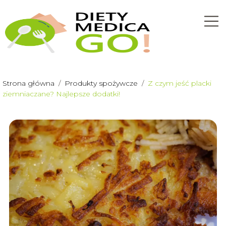
Strona główna
/
Produkty spożywcze
/
Z czym jeść placki
ziemniaczane? Najlepsze dodatki!