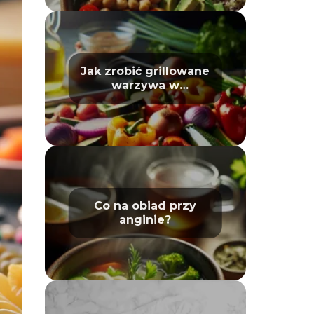
Jak zrobić grillowane
warzywa w
piekarniku – poradnik
Co na obiad przy
anginie?