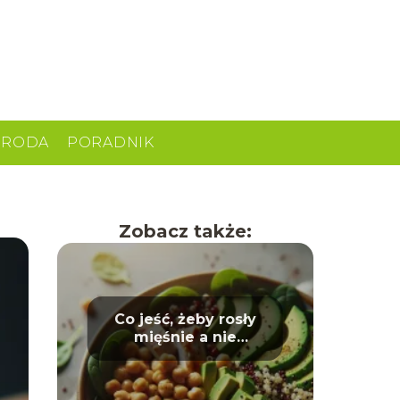
URODA
PORADNIK
Zobacz także:
Co jeść, żeby rosły
mięśnie a nie
tłuszcz? Dieta dla
sportowców