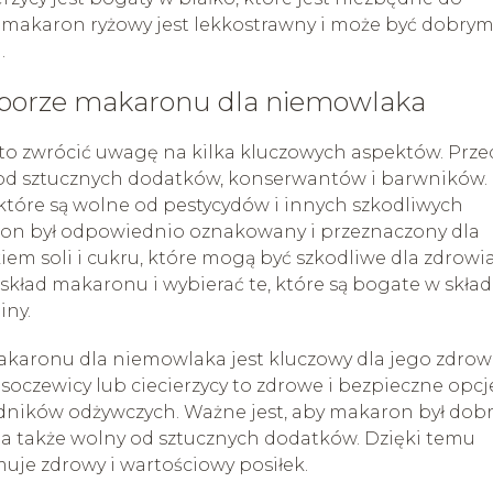
 makaron ryżowy jest lekkostrawny i może być dobry
.
yborze makaronu dla niemowlaka
o zwrócić uwagę na kilka kluczowych aspektów. Prze
od sztucznych dodatków, konserwantów i barwników.
 które są wolne od pestycydów i innych szkodliwych
aron był odpowiednio oznakowany i przeznaczony dla
em soli i cukru, które mogą być szkodliwe dla zdrowi
kład makaronu i wybierać te, które są bogate w skład
iny.
ronu dla niemowlaka jest kluczowy dla jego zdrowi
 soczewicy lub ciecierzycy to zdrowe i bezpieczne opcj
adników odżywczych. Ważne jest, aby makaron był dob
 także wolny od sztucznych dodatków. Dzięki temu
je zdrowy i wartościowy posiłek.