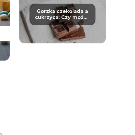
Gorzka czekolada a
cukrzyca: Czy można
bezpiecznie ją jeść?
h
h