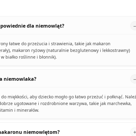
odpowiednie dla niemowląt?
ny łatwe do przeżucia i strawienia, takie jak makaron
erały), makaron ryżowy (naturalnie bezglutenowy i lekkostrawny)
w białko roślinne i błonnik).
la niemowlaka?
o miękkości, aby dziecko mogło go łatwo przeżuć i połknąć. Nale
dobrze ugotowane i rozdrobnione warzywa, takie jak marchewka,
itamin i minerałów.
a makaronu niemowlętom?