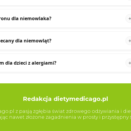
ronu dla niemowlaka?
lecany dla niemowląt?
dla dzieci z alergiami?
Redakcja dietymedicago.pl
go.pl z pasją zgłębia świat zdrowego odżywiania i diet
iając nawet złożone zagadnienia w prosty i przystępn