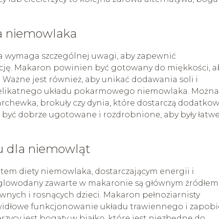
a niemowlaka
 wymaga szczególnej uwagi, aby zapewnić
cję. Makaron powinien być gotowany do miękkości, a
 Ważne jest również, aby unikać dodawania soli i
 delikatnego układu pokarmowego niemowlaka. Można
rchewka, brokuły czy dynia, które dostarczą dodatko
 być dobrze ugotowane i rozdrobnione, aby były łatw
u dla niemowląt
m diety niemowlaka, dostarczającym energii i
glowodany zawarte w makaronie są głównym źródłem
ywnych i rosnących dzieci. Makaron pełnoziarnisty
widłowe funkcjonowanie układu trawiennego i zapob
rzycy jest bogaty w białko, które jest niezbędne do