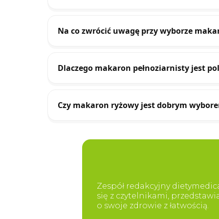
Na co zwrócić uwagę przy wyborze maka
Dlaczego makaron pełnoziarnisty jest po
Czy makaron ryżowy jest dobrym wyborem 
Zespół redakcyjny dietymedica
się z czytelnikami, przedstaw
o swoje zdrowie z łatwością.