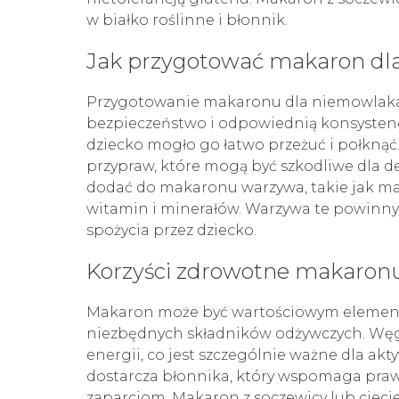
w białko roślinne i błonnik.
Jak przygotować makaron dl
Przygotowanie makaronu dla niemowlaka
bezpieczeństwo i odpowiednią konsysten
dziecko mogło go łatwo przeżuć i połknąć.
przypraw, które mogą być szkodliwe dla
dodać do makaronu warzywa, takie jak ma
witamin i minerałów. Warzywa te powinny
spożycia przez dziecko.
Korzyści zdrowotne makaron
Makaron może być wartościowym elemente
niezbędnych składników odżywczych. Wę
energii, co jest szczególnie ważne dla akt
dostarcza błonnika, który wspomaga pra
zaparciom. Makaron z soczewicy lub ciecie