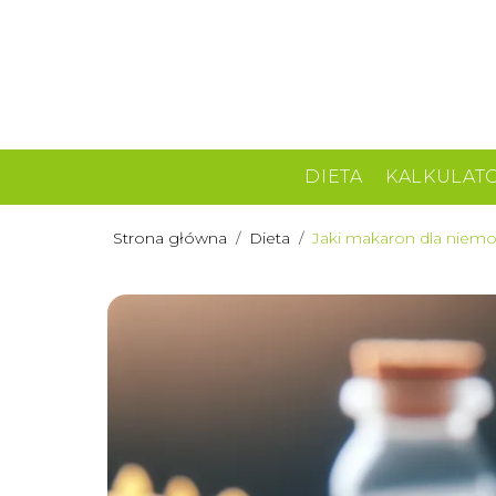
DIETA
KALKULAT
Strona główna
/
Dieta
/
Jaki makaron dla niemo