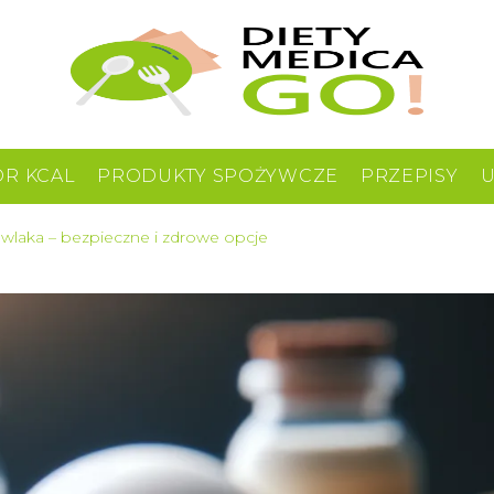
OR KCAL
PRODUKTY SPOŻYWCZE
PRZEPISY
wlaka – bezpieczne i zdrowe opcje