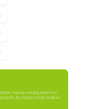
etyki. Naszą wiedzą dzielimy
y sposób, by każdy mógł zadbać