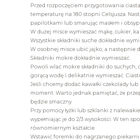
Przed rozpoczęciem przygotowania ciasta 
temperaturę na 180 stopni Celsjusza. Nas
papilotkami lub smarując masłem i obsyp
W dużej misce wymieszać mąkę, cukier, kak
Wszystkie składniki suche dokładnie wymie
W osobnej misce ubić jajko, a następnie do
Składniki mokre dokładnie wymieszać.
Powoli wlać mokre składniki do suchych, c
gorącą wodę i delikatnie wymieszać. Ciast
Jeśli chcemy dodać kawałki czekolady lub 
moment. Warto jednak pamiętać, że prze
będzie smaczny.
Przy pomocy łyżki lub szklanki z nalewak
wypełniając je do 2/3 wysokości. W ten s
równomiernym kształcie.
Wstawić foremki do nagrzanego piekarnika