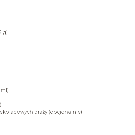
5 g)
 ml)
)
zekoladowych draży (opcjonalnie)