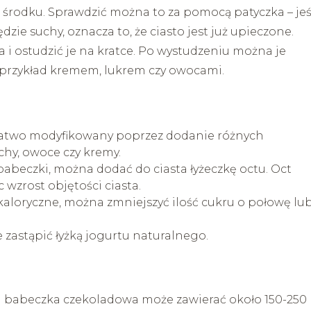
w środku. Sprawdzić można to za pomocą patyczka – jeś
dzie suchy, oznacza to, że ciasto jest już upieczone.
a i ostudzić je na kratce. Po wystudzeniu można je
przykład kremem, lukrem czy owocami.
 łatwo modyfikowany poprzez dodanie różnych
hy, owoce czy kremy.
 babeczki, można dodać do ciasta łyżeczkę octu. Oct
 wzrost objętości ciasta.
 kaloryczne, można zmniejszyć ilość cukru o połowę lu
 zastąpić łyżką jogurtu naturalnego.
na babeczka czekoladowa może zawierać około 150-250