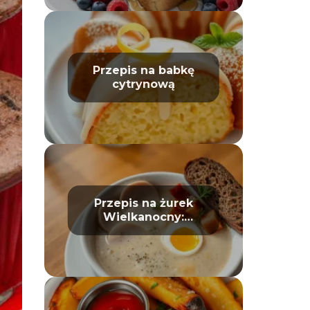
Przepis na babkę
cytrynową
Przepis na żurek
Wielkanocny:
tradycyjny i prosty