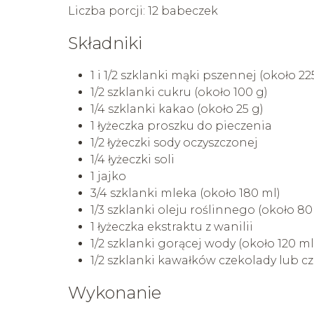
Liczba porcji: 12 babeczek
Składniki
1 i 1/2 szklanki mąki pszennej (około 22
1/2 szklanki cukru (około 100 g)
1/4 szklanki kakao (około 25 g)
1 łyżeczka proszku do pieczenia
1/2 łyżeczki sody oczyszczonej
1/4 łyżeczki soli
1 jajko
3/4 szklanki mleka (około 180 ml)
1/3 szklanki oleju roślinnego (około 80
1 łyżeczka ekstraktu z wanilii
1/2 szklanki gorącej wody (około 120 ml
1/2 szklanki kawałków czekolady lub c
Wykonanie