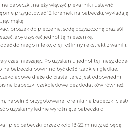
na babeczki, należy włączyć piekarnik i ustawić
tępnie przygotować 12 foremek na babeczki, wykładają
ując mąką.
ao, proszek do pieczenia, sodę oczyszczoną oraz sól.
szać, aby uzyskać jednolitą mieszankę.
dać do niego mleko, olej roślinny i ekstrakt z wanilii.
ały czas mieszając. Po uzyskaniu jednolitej masy, doda
o na babeczki powinno być dość rzadkie i gładkie.
czekoladowe draże do ciasta, teraz jest odpowiedni
pis na babeczki czekoladowe bez dodatków również
iem, napełnić przygotowane foremki na babeczki ciast
posób uzyskamy ładnie wyrośnięte babeczki o
 i piec babeczki przez około 18-22 minuty, aż będą