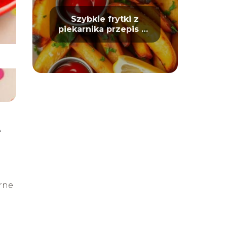
Szybkie frytki z
piekarnika przepis na
chrupiące ziemniaki
ę
rne