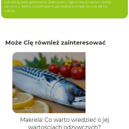
odrobinę pasji gotowania. Odkrywam tajemnice smaków i dzielę
się nimi z Wami, czytelnikami, jak dobry kumpel, co zna się na
rzeczy.
Może Cię również zainteresować
Makrela: Co warto wiedzieć o jej
wartościach odżywczych?