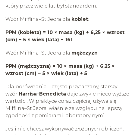
który przez wiele lat był standardem.
Wzór Mifflina–St Jeora dla
kobiet
:
PPM (kobieta) = 10 × masa (kg) + 6,25 × wzrost
(cm) − 5 × wiek (lata) − 161
Wzór Mifflina–St Jeora dla
mężczyzn
:
PPM (mężczyzna) = 10 × masa (kg) + 6,25 ×
wzrost (cm) − 5 × wiek (lata) + 5
Dla porównania – często przytaczany, starszy
wzór
Harrisa–Benedicta
daje zwykle nieco wyższe
wartości. W praktyce coraz częściej używa się
Mifflina–St Jeora, właśnie ze względu na lepszą
zgodność z pomiarami laboratoryjnymi.
Jeśli nie chcesz wykonywać złożonych obliczeń,