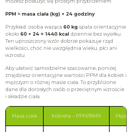
możesz posłużyć się prostym przybliżeniem:
PPM ≈ masa ciała (kg) × 24 godziny
Przykład: osoba ważąca
60 kg
spala orientacyjnie
około
60 × 24 = 1440 kcal
dziennie bez wysiłku.
Ten uproszczony wzór dobrze pokazuje rząd
wielkości, choć nie uwzględnia wieku, płci ani
wzrostu.
Aby ułatwić samodzielne szacowanie, poniżej
znajdziesz orientacyjne wartości PPM dla kobiet i
mężczyzn o różnej masie ciała. To przybliżone
dane dla dorosłych osób o przeciętnym wzroście
i składzie ciała.
Masa ciała
Kobieta – PPM/BMR
Mężcz