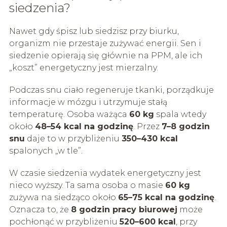
siedzenia?
Nawet gdy śpisz lub siedzisz przy biurku,
organizm nie przestaje zużywać energii. Sen i
siedzenie opierają się głównie na PPM, ale ich
„koszt” energetyczny jest mierzalny.
Podczas snu ciało regeneruje tkanki, porządkuje
informacje w mózgu i utrzymuje stałą
temperaturę. Osoba ważąca
60 kg
spala wtedy
około
48–54 kcal na godzinę
. Przez
7–8 godzin
snu
daje to w przybliżeniu
350–430 kcal
spalonych „w tle”.
W czasie siedzenia wydatek energetyczny jest
nieco wyższy. Ta sama osoba o masie
60 kg
zużywa na siedząco około
65–75 kcal na godzinę
.
Oznacza to, że
8 godzin pracy biurowej
może
pochłonąć w przybliżeniu
520–600 kcal
, przy