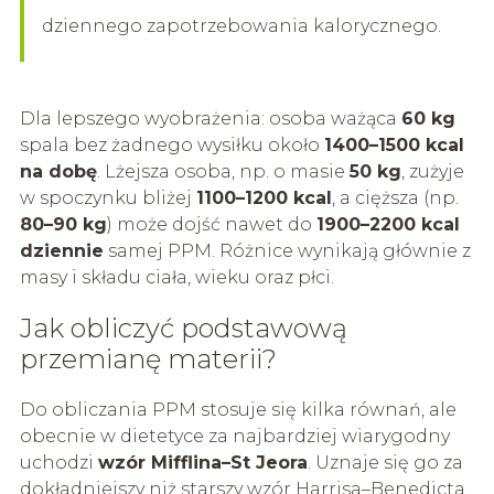
dziennego zapotrzebowania kalorycznego.
Dla lepszego wyobrażenia: osoba ważąca
60 kg
spala bez żadnego wysiłku około
1400–1500 kcal
na dobę
. Lżejsza osoba, np. o masie
50 kg
, zużyje
w spoczynku bliżej
1100–1200 kcal
, a cięższa (np.
80–90 kg
) może dojść nawet do
1900–2200 kcal
dziennie
samej PPM. Różnice wynikają głównie z
masy i składu ciała, wieku oraz płci.
Jak obliczyć podstawową
przemianę materii?
Do obliczania PPM stosuje się kilka równań, ale
obecnie w dietetyce za najbardziej wiarygodny
uchodzi
wzór Mifflina–St Jeora
. Uznaje się go za
dokładniejszy niż starszy wzór Harrisa–Benedicta,