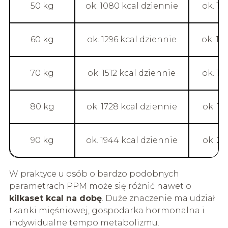
50 kg
ok. 1080 kcal dziennie
ok. 12
60 kg
ok. 1296 kcal dziennie
ok. 14
70 kg
ok. 1512 kcal dziennie
ok. 16
80 kg
ok. 1728 kcal dziennie
ok. 19
90 kg
ok. 1944 kcal dziennie
ok. 21
W praktyce u osób o bardzo podobnych
parametrach PPM może się różnić nawet o
kilkaset kcal na dobę
. Duże znaczenie ma udział
tkanki mięśniowej, gospodarka hormonalna i
indywidualne tempo metabolizmu.