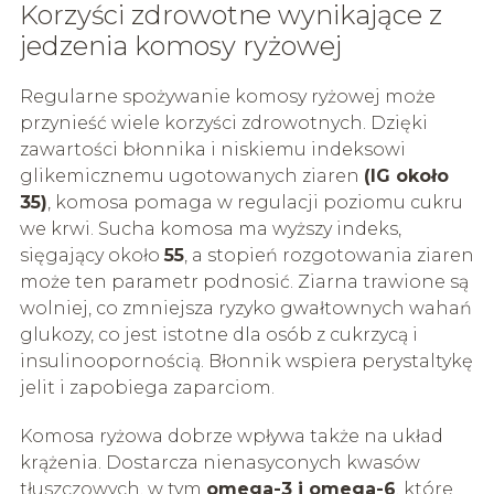
Korzyści zdrowotne wynikające z
jedzenia komosy ryżowej
Regularne spożywanie komosy ryżowej może
przynieść wiele korzyści zdrowotnych. Dzięki
zawartości błonnika i niskiemu indeksowi
glikemicznemu ugotowanych ziaren
(IG około
35)
, komosa pomaga w regulacji poziomu cukru
we krwi. Sucha komosa ma wyższy indeks,
sięgający około
55
, a stopień rozgotowania ziaren
może ten parametr podnosić. Ziarna trawione są
wolniej, co zmniejsza ryzyko gwałtownych wahań
glukozy, co jest istotne dla osób z cukrzycą i
insulinoopornością. Błonnik wspiera perystaltykę
jelit i zapobiega zaparciom.
Komosa ryżowa dobrze wpływa także na układ
krążenia. Dostarcza nienasyconych kwasów
tłuszczowych, w tym
omega-3 i omega-6
, które