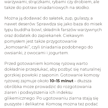
warzywami, strączkami, rybami czy drobiem, ale
także do potraw śniadaniowych na słodko.
Można ją dodawać do sałatek, zup, gulaszy, a
nawet deserów. Sprawdza się jako baza do misek
typu buddha bowl, składnik farszów warzywnych
oraz dodatek do zapiekanek. Ciekawym
pomysłem jest także przygotowanie
„komosanki”, czyli śniadania podobnego do
owsianki, z owocami i jogurtem.
Przed gotowaniem komosę ryżową warto
dokładnie przepłukać, aby pozbyć się naturalnej
gorzkiej powłoki z saponin. Gotowanie komosy
ryżowej zajmuje około
10–15 minut
– dłuższa
obróbka może prowadzić do rozgotowania
ziaren i podwyższenia ich indeksu
glikemicznego. Po ugotowaniu ziarna stają się
puszyste i delikatne. Komosę można też podać