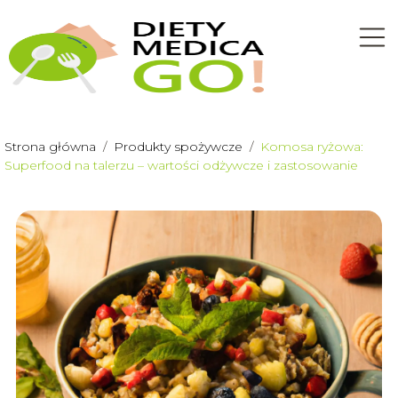
Strona główna
/
Produkty spożywcze
/
Komosa ryżowa:
Superfood na talerzu – wartości odżywcze i zastosowanie