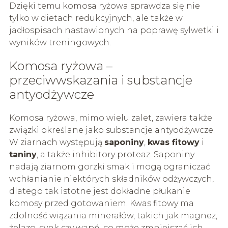
Dzięki temu komosa ryżowa sprawdza się nie
tylko w dietach redukcyjnych, ale także w
jadłospisach nastawionych na poprawę sylwetki i
wyników treningowych.
Komosa ryżowa –
przeciwwskazania i substancje
antyodżywcze
Komosa ryżowa, mimo wielu zalet, zawiera także
związki określane jako substancje antyodżywcze.
W ziarnach występują
saponiny
,
kwas fitowy
i
taniny
, a także inhibitory proteaz. Saponiny
nadają ziarnom gorzki smak i mogą ograniczać
wchłanianie niektórych składników odżywczych,
dlatego tak istotne jest dokładne płukanie
komosy przed gotowaniem. Kwas fitowy ma
zdolność wiązania minerałów, takich jak magnez,
żelazo, cynk czy wapń, co może zmniejszać ich