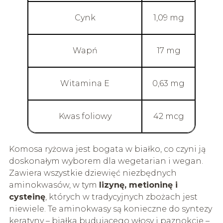
Cynk
1,09 mg
Wapń
17 mg
Witamina E
0,63 mg
Kwas foliowy
42 mcg
Komosa ryżowa jest bogata w białko, co czyni ją
doskonałym wyborem dla wegetarian i wegan.
Zawiera wszystkie dziewięć niezbędnych
aminokwasów, w tym
lizynę, metioninę i
cysteinę
, których w tradycyjnych zbożach jest
niewiele. Te aminokwasy są konieczne do syntezy
keratyny – białka budującego włosy i paznokcie –