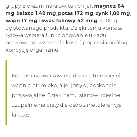
grupy B oraz minerałów, takich jak
magnez 64
mg
,
żelazo 1,49 mg
,
potas 172 mg
,
cynk 1,09 mg
,
wapń 17 mg
i
kwas foliowy 42 mcg
w 100 g
ugotowanego produktu. Dzięki temu komosa
ryżowa wspiera funkcjonowanie układu
nerwowego, wzmacnia kości i poprawia ogólną
kondycję organizmu.
Komosa ryżowa zawiera dwukrotnie więcej
wapnia niż mleko, a jej jony są doskonale
przyswajalne. Dzięki temu stanowi idealne
uzupełnienie diety dla osób z nietolerancją
laktozy.