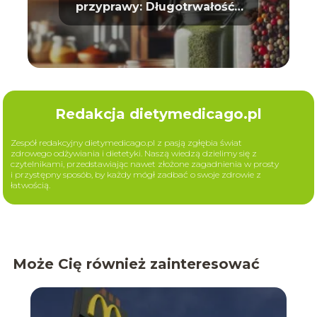
przyprawy: Długotrwałość i
aromat
Redakcja dietymedicago.pl
Zespół redakcyjny dietymedicago.pl z pasją zgłębia świat
zdrowego odżywiania i dietetyki. Naszą wiedzą dzielimy się z
czytelnikami, przedstawiając nawet złożone zagadnienia w prosty
i przystępny sposób, by każdy mógł zadbać o swoje zdrowie z
łatwością.
Może Cię również zainteresować