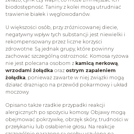
biodostępność. Taniny z kolei mogą utrudniać
trawienie białek i węglowodanów.
U większości osób, przy zróżnicowanej diecie,
negatywny wpływ tych substancji jest niewielki i
rekompensowany przez liczne korzyści
zdrowotne. Są jednak grupy, które powinny
zachować szczególną ostrożność. Komosa ryżowa
nie jest polecana osobom z
kamicą nerkową
,
wrzodami żołądka
oraz
ostrym zapaleniem
żołądka
, ponieważ zawarte w niej związki mogą
działać drażniąco na przewód pokarmowy i układ
moczowy.
Opisano także rzadkie przypadki reakcji
alergicznych po spożyciu komosy. Objawy mogą
obejmować pokrzywkę, obrzęk skóry, trudności w
przełykaniu lub osłabienie głosu. Na reakcje
szczególnie narażone są osoby uczulone na