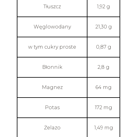
Tłuszcz
1,92 g
Węglowodany
21,30 g
w tym cukry proste
0,87 g
Błonnik
2,8 g
Magnez
64 mg
Potas
172 mg
Żelazo
1,49 mg