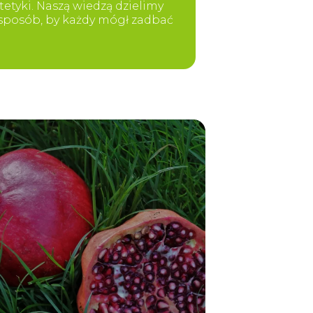
etyki. Naszą wiedzą dzielimy
y sposób, by każdy mógł zadbać