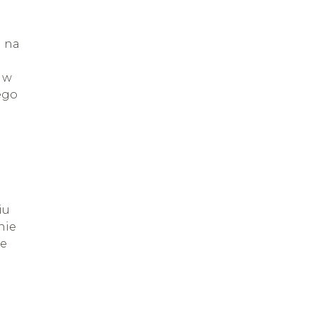
a na
 w
ego
a
iu
nie
ce