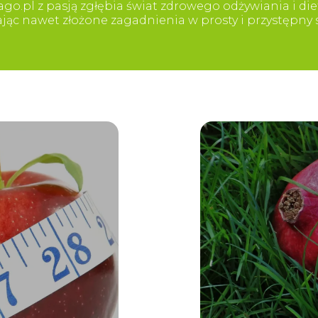
go.pl z pasją zgłębia świat zdrowego odżywiania i diet
iając nawet złożone zagadnienia w prosty i przystępn