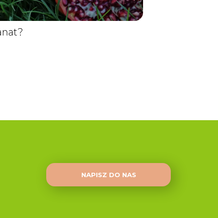
ranat?
NAPISZ DO NAS