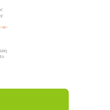
ąc
ny
d-w-
szej
sto