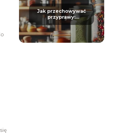
Jak przechowywać
przyprawy:
Długotrwałość i
aromat
Co
się