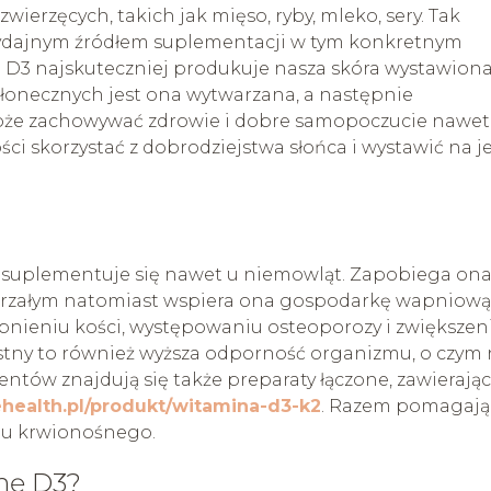
erzęcych, takich jak mięso, ryby, mleko, sery. Tak
ydajnym źródłem suplementacji w tym konkretnym
ę D3 najskuteczniej produkuje nasza skóra wystawion
łonecznych jest ona wytwarzana, a następnie
oże zachowywać zdrowie i dobre samopoczucie nawet
ci skorzystać z dobrodziejstwa słońca i wystawić na j
ą suplementuje się nawet u niemowląt. Zapobiega on
dojrzałym natomiast wspiera ona gospodarkę wapniową
nieniu kości, występowaniu osteoporozy i zwiększen
stny to również wyższa odporność organizmu, o czym 
tów znajdują się także preparaty łączone, zawierają
ehealth.pl/produkt/witamina-d3-k2
. Razem pomagają
adu krwionośnego.
nę D3?