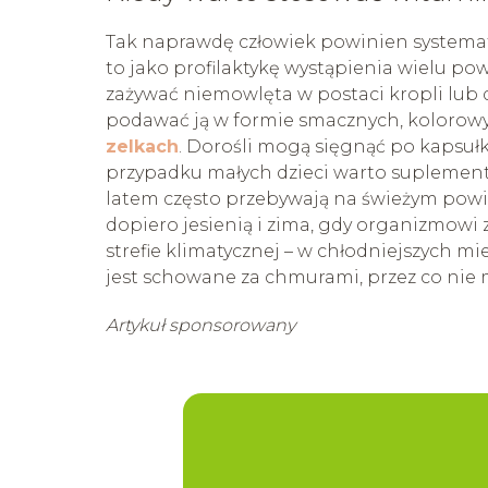
Tak naprawdę człowiek powinien systematy
to jako profilaktykę wystąpienia wielu 
zażywać niemowlęta w postaci kropli lu
podawać ją w formie smacznych, kolorowy
zelkach
. Dorośli mogą sięgnąć po kapsułk
przypadku małych dzieci warto suplementow
latem często przebywają na świeżym powie
dopiero jesienią i zima, gdy organizmowi z
strefie klimatycznej – w chłodniejszych mi
jest schowane za chmurami, przez co nie m
Artykuł sponsorowany