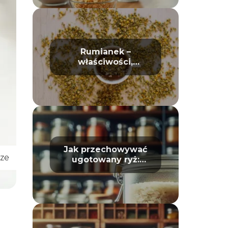
Rumianek –
właściwości,
działanie i
zastosowanie w
domu oraz
kosmetyce
Jak przechowywać
ze
ugotowany ryż:
Unikaj zepsucia