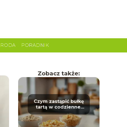
URODA
PORADNIK
Zobacz także:
Czym zastąpić bułkę
tartą w codziennej
kuchni?