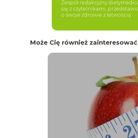
Zespół redakcyjny dietymedica
się z czytelnikami, przedstaw
o swoje zdrowie z łatwością.
Może Cię również zainteresować