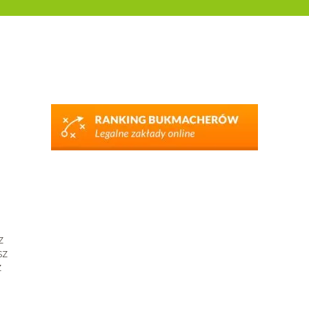
z
sz
z