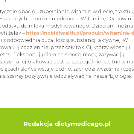
cznie dbać o uzupełnianie witamin w diecie, traktuj
powszechnych chorób z niedoboru. Witaminę D3 powin
b dodatku do mleka modyfikowanego. Dzieciom można
ch żelek –
https://noblehealth.pl/produkt/witamina-
i z odpowiednią dużą ilością substancji aktywnej. W
ać ją codziennie, przez cały rok. Ci, którzy wiosną i
trzu i eksponują ciało na słońce, mogą zażywać ją
aczyn a jej brakować. Jest to szczególnie istotne w na
esiącach słońce wstaje późno, zachodzi wcześnie i czę
a szansy pozytywnie oddziaływać na naszą fizjologię.
Redakcja dietymedicago.pl