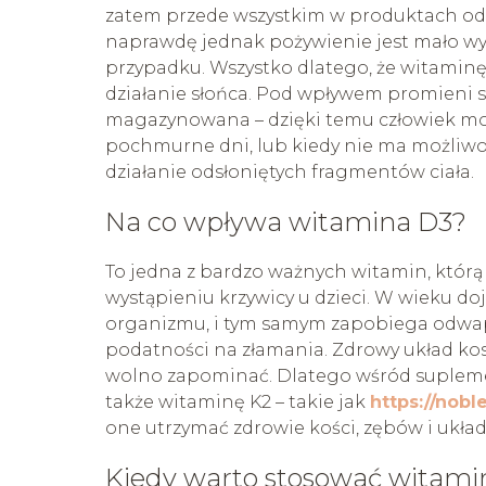
zatem przede wszystkim w produktach odzwi
naprawdę jednak pożywienie jest mało w
przypadku. Wszystko dlatego, że witamin
działanie słońca. Pod wpływem promieni s
magazynowana – dzięki temu człowiek m
pochmurne dni, lub kiedy nie ma możliwoś
działanie odsłoniętych fragmentów ciała.
Na co wpływa witamina D3?
To jedna z bardzo ważnych witamin, któr
wystąpieniu krzywicy u dzieci. W wieku 
organizmu, i tym samym zapobiega odwap
podatności na złamania. Zdrowy układ ko
wolno zapominać. Dlatego wśród suplemen
także witaminę K2 – takie jak
https://nobl
one utrzymać zdrowie kości, zębów i ukł
Kiedy warto stosować witami