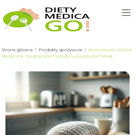
Strona główna
/
Produkty spożywcze
/
Rozmrażanie chleba:
Skuteczne i bezpieczne metody na świeży bochenek