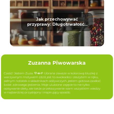
Jak przechowywać
przyprawy: Długotrwałość i
aromat
Zuzanna Piwowarska
Cześć! Jestem Zuza. 💚🥑🌱 Ubrana zawsze w kolorową bluzkę z
warzywnym motywem (dziś jest to awokado) i zeszytem w ręku,
pełnym notatek o składnikach odżywczych, jestem gotowa podbić
świat zdrowego jedzenia. Moje ulubione zajęcie to nie tylko
opisywanie diety, ale także przekazywanie wam wszystkim wiedzy
w najbardziej przystępny i inspirujący sposób.