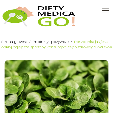
Strona główna
/
Produkty spożywcze
/
Roszponka jak jeść:
odkryj najlepsze sposoby konsumpcji tego zdrowego warzywa