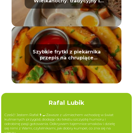
Wielkanocny: tradycyjny i
prosty
Szybkie frytki z piekarnika
przepis na chrupiące
ziemniaki
Rafal Lubik
Cześć! Jestem Rafał.👨‍🍳Zawsze z uśmiechem wchodzę w świat
kulinarnych przygód, dodając do tekstu szczyptę humoru i
odrobinę pasji gotowania. Odkrywam tajemnice smaków i dzielę
się nimi z Wami, czytelnikami, jak dobry kumpel, co zna się na
rzeczy.