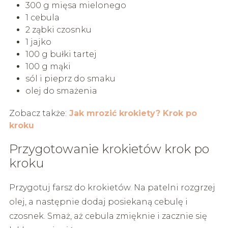
300 g mięsa mielonego
1 cebula
2 ząbki czosnku
1 jajko
100 g bułki tartej
100 g mąki
sól i pieprz do smaku
olej do smażenia
Zobacz także:
Jak mrozić krokiety? Krok po
kroku
Przygotowanie krokietów krok po
kroku
Przygotuj farsz do krokietów. Na patelni rozgrzej
olej, a następnie dodaj posiekaną cebulę i
czosnek. Smaż, aż cebula zmięknie i zacznie się