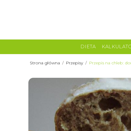
DIETA
KALKULAT
Strona główna
/
Przepisy
/
Przepis na chleb: d