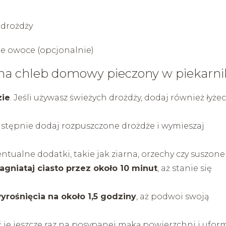
 drożdży
e owoce (opcjonalnie)
 na chleb domowy pieczony w piekarn
zie
. Jeśli używasz świeżych drożdży, dodaj również łyże
astępnie dodaj rozpuszczone drożdże i wymieszaj
entualne dodatki, takie jak ziarna, orzechy czy suszone
agniataj ciasto przez około 10 minut
, aż stanie się
rośnięcia na około 1,5 godziny
, aż podwoi swoją
eć je jeszcze raz na posypanej mąką powierzchni i ufor