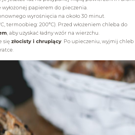
 wyłożonej papierem do pieczenia.
 ponownego wyrośnięcia na około 30 minut.
°C, termoobieg: 200°C). Przed włożeniem chleba do
żem
, aby uzyskać ładny wzór na wierzchu.
e się
złocisty i chrupiący
. Po upieczeniu, wyjmij chleb 
ratce.