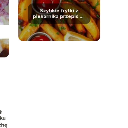
Szybkie frytki z
piekarnika przepis na
chrupiące ziemniaki
ę
iku
chę