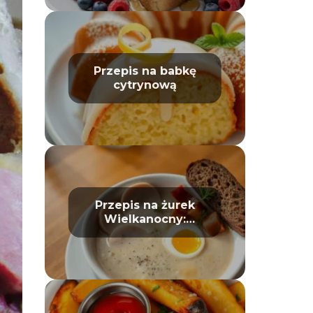
Przepis na babkę
cytrynową
Przepis na żurek
Wielkanocny:
tradycyjny i prosty