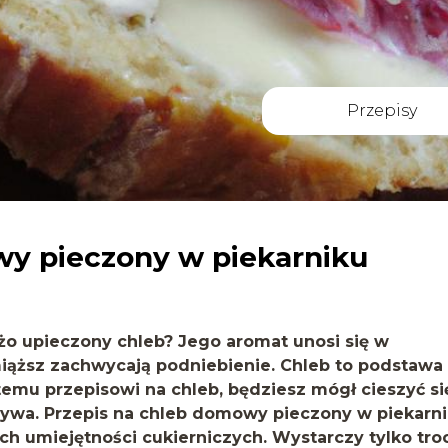
Przepisy
wy pieczony w piekarniku
żo upieczony chleb? Jego aromat unosi się w
 miąższ zachwycają podniebienie. Chleb to podstawa
 temu przepisowi na chleb, będziesz mógł cieszyć si
a. Przepis na chleb domowy pieczony w piekarn
h umiejętności cukierniczych. Wystarczy tylko tro