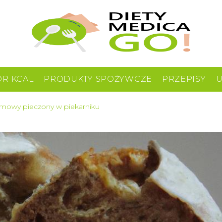
OR KCAL
PRODUKTY SPOŻYWCZE
PRZEPISY
omowy pieczony w piekarniku