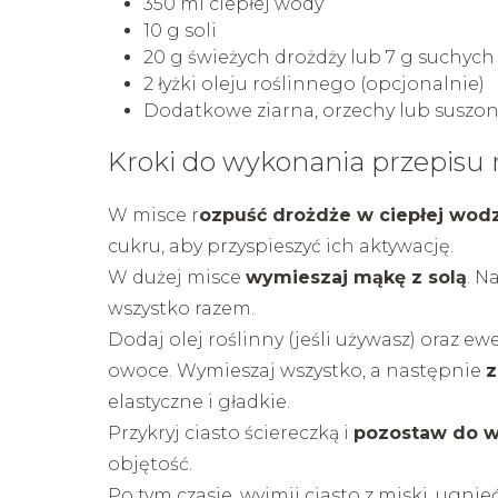
350 ml ciepłej wody
10 g soli
20 g świeżych drożdży lub 7 g suchych
2 łyżki oleju roślinnego (opcjonalnie)
Dodatkowe ziarna, orzechy lub suszon
Kroki do wykonania przepisu
W misce r
ozpuść drożdże w ciepłej wod
cukru, aby przyspieszyć ich aktywację.
W dużej misce
wymieszaj mąkę z solą
. N
wszystko razem.
Dodaj olej roślinny (jeśli używasz) oraz ew
owoce. Wymieszaj wszystko, a następnie
z
elastyczne i gładkie.
Przykryj ciasto ściereczką i
pozostaw do wy
objętość.
Po tym czasie, wyjmij ciasto z miski, ugni