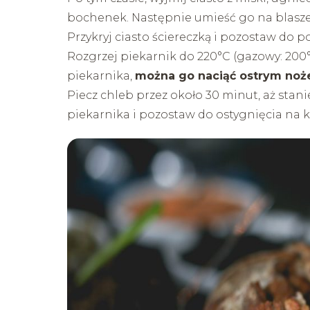
bochenek. Następnie umieść go na blasze
Przykryj ciasto ściereczką i pozostaw do
Rozgrzej piekarnik do 220°C (gazowy: 200
piekarnika,
można go naciąć ostrym no
Piecz chleb przez około 30 minut, aż stani
piekarnika i pozostaw do ostygnięcia na k