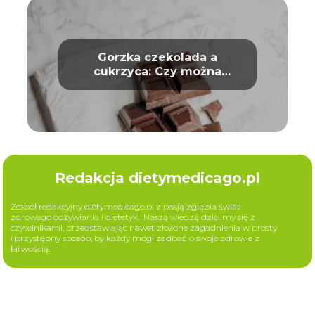
Gorzka czekolada a
cukrzyca: Czy można
bezpiecznie ją jeść?
Redakcja dietymedicago.pl
Zespół redakcyjny dietymedicago.pl z pasją zgłębia świat
zdrowego odżywiania i dietetyki. Naszą wiedzą dzielimy się z
czytelnikami, przedstawiając nawet złożone zagadnienia w prosty
i przystępny sposób, by każdy mógł zadbać o swoje zdrowie z
łatwością.