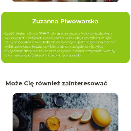
Zuzanna Piwowarska
Cześć! Jestem Zuza. 💚🥑🌱 Ubrana zawsze w kolorową bluzkę z
warzywnym motywem (dziś jest to awokado) i zeszytem w ręku,
pełnym notatek o składnikach odżywczych, jestem gotowa podbić
świat zdrowego jedzenia. Moje ulubione zajęcie to nie tylko
opisywanie diety, ale także przekazywanie wam wszystkim wiedzy
w najbardziej przystępny i inspirujący sposób.
Może Cię również zainteresować