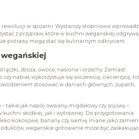
a rewolucji w spiżarni. Wystarczy stopniowo wprowad
orzystać z przypraw, które w kuchni wegańskiej odgrywa
sze potrawy mogą stać się kulinarnym odkryciem.
 wegańskiej
rączki, zboża, owoce, nasiona i orzechy. Zamiast
 czy nabiał, wykorzystuje się soczewicę, ciecierzycę, to
 powodzeniem stosować w daniach głównych, zupach,
 takie jak napój owsiany, migdałowy czy sojowy –
 kuchni słodkiej, jak i wytrawnej. Do przygotowania
leko kokosowe, banany czy siemię lniane jako zamien
produktów, wegańskie gotowanie może być zaskakują