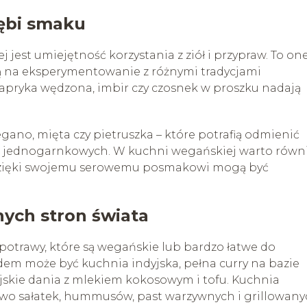
łębi smaku
 jest umiejętność korzystania z ziół i przypraw. To on
ją na eksperymentowanie z różnymi tradycjami
papryka wędzona, imbir czy czosnek w proszku nadają
egano, mięta czy pietruszka – które potrafią odmienić
ań jednogarnkowych. W kuchni wegańskiej warto równ
e dzięki swojemu serowemu posmakowi mogą być
nych stron świata
potrawy, które są wegańskie lub bardzo łatwe do
adem może być kuchnia indyjska, pełna curry na bazie
tajskie dania z mlekiem kokosowym i tofu. Kuchnia
wo sałatek, hummusów, past warzywnych i grillowan