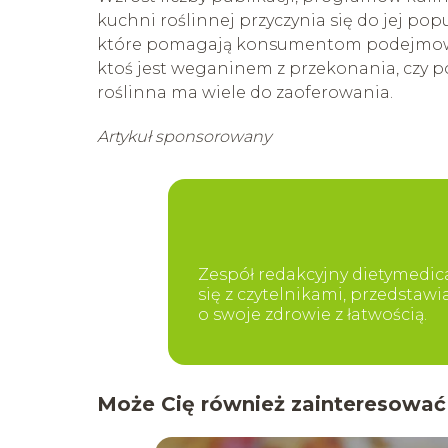
kuchni roślinnej przyczynia się do jej pop
które pomagają konsumentom podejmować 
ktoś jest weganinem z przekonania, czy p
roślinna ma wiele do zaoferowania.
Artykuł sponsorowany
Zespół redakcyjny dietymedica
się z czytelnikami, przedstaw
o swoje zdrowie z łatwością.
Może Cię również zainteresować