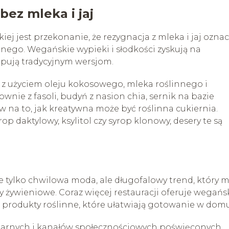
bez mleka i jaj
j jest przekonanie, że rezygnacja z mleka i jaj ozna
nego. Wegańskie wypieki i słodkości zyskują na
ępują tradycyjnym wersjom.
 z użyciem oleju kokosowego, mleka roślinnego i
wnie z fasoli, budyń z nasion chia, sernik na bazie
w na to, jak kreatywna może być roślinna cukiernia.
op daktylowy, ksylitol czy syrop klonowy, desery te są
e tylko chwilowa moda, ale długofalowy trend, który 
 żywieniowe. Coraz więcej restauracji oferuje wegańs
produkty roślinne, które ułatwiają gotowanie w domu
inarnych i kanałów społecznościowych poświęconych