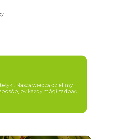
zy
etyki. Naszą wiedzą dzielimy
y sposób, by każdy mógł zadbać