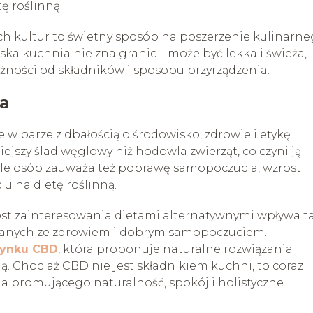
ę roślinną.
h kultur to świetny sposób na poszerzenie kulinarn
ka kuchnia nie zna granic – może być lekka i świeża,
żności od składników i sposobu przyrządzenia.
ia
e w parze z dbałością o środowisko, zdrowie i etykę.
jszy ślad węglowy niż hodowla zwierząt, co czyni ją
le osób zauważa też poprawę samopoczucia, wzrost
iu na dietę roślinną.
ost zainteresowania dietami alternatywnymi wpływa t
zanych ze zdrowiem i dobrym samopoczuciem.
rynku CBD
, która proponuje naturalne rozwiązania
. Chociaż CBD nie jest składnikiem kuchni, to coraz
cia promującego naturalność, spokój i holistyczne