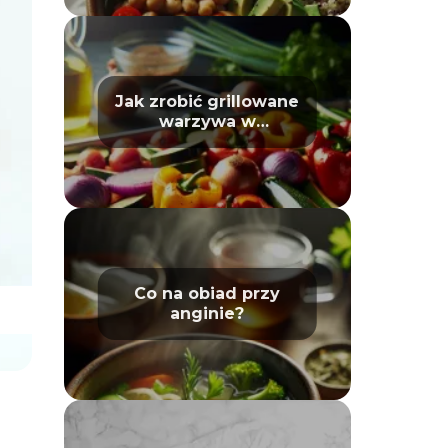
Jak zrobić grillowane
warzywa w
piekarniku – poradnik
Co na obiad przy
anginie?