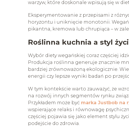
warzyw, które doskonale wpisują się w diet
Eksperymentowanie z przepisami z różnyc
horyzontu i uniknięcie monotonii. Wegańs
pikantna, kremowa lub chrupiąca – w zale
Roślinna kuchnia a styl życ
Wybór diety wegańskiej coraz częściej idzi
Produkcja roślinna generuje znacznie mnie
bardziej zrównoważoną ekologicznie. Wie
energii czy lepsze wyniki badań po przejśc
W tym kontekście warto zauważyć, że wzr
na rozwój innych segmentów rynku zwią
Przykładem może być
marka Justbob na 
wspierające relaks i równowagę psychiczną
częściej pojawia się jako element stylu ży
podejście do zdrowia.