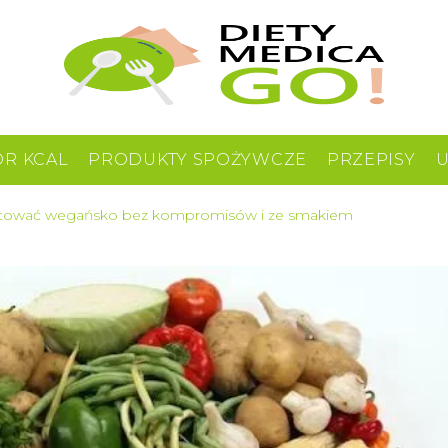
OR KCAL
PRODUKTY SPOŻYWCZE
PRZEPISY
 gotować wegańsko bez kompromisów i ze smakiem