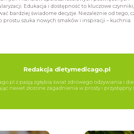
ularyzacji. Edukacja i dostępność to kluczowe czynniki,
bardziej świadome decyzje. Niezależnie od tego, c
o prostu szuka nowych smaków i inspiracji – kuchnia
Redakcja dietymedicago.pl
go.pl z pasją zgłębia świat zdrowego odżywiania i diet
iając nawet złożone zagadnienia w prosty i przystępn