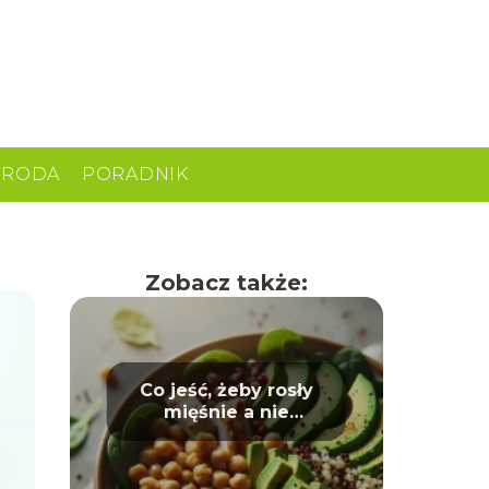
URODA
PORADNIK
Zobacz także:
Co jeść, żeby rosły
mięśnie a nie
tłuszcz? Dieta dla
sportowców