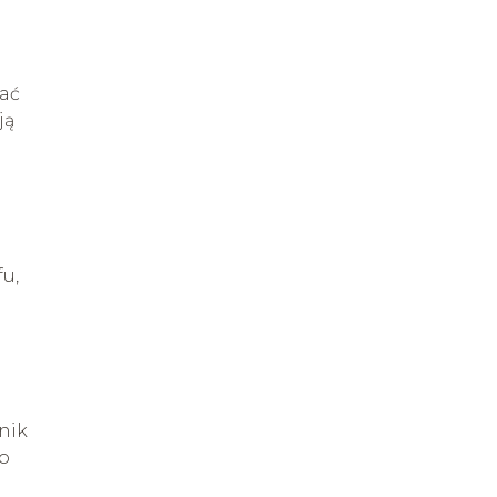
zać
ją
fu,
nik
co