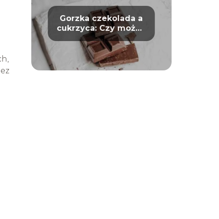
Gorzka czekolada a
cukrzyca: Czy można
bezpiecznie ją jeść?
ch,
bez
a