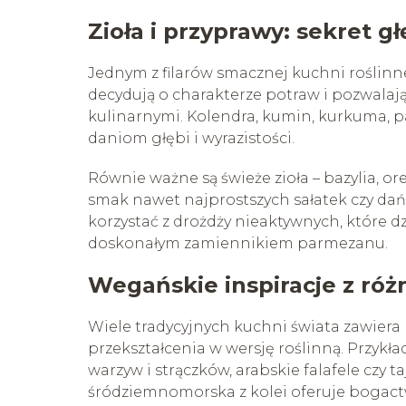
Zioła i przyprawy: sekret g
Jednym z filarów smacznej kuchni roślinnej
decydują o charakterze potraw i pozwala
kulinarnymi. Kolendra, kumin, kurkuma, 
daniom głębi i wyrazistości.
Równie ważne są świeże zioła – bazylia, or
smak nawet najprostszych sałatek czy d
korzystać z drożdży nieaktywnych, któr
doskonałym zamiennikiem parmezanu.
Wegańskie inspiracje z róż
Wiele tradycyjnych kuchni świata zawiera 
przekształcenia w wersję roślinną. Przykł
warzyw i strączków, arabskie falafele czy 
śródziemnomorska z kolei oferuje bogact