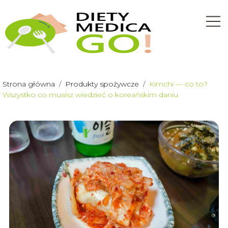
Strona główna
/
Produkty spożywcze
/
Kimchi — co to?
Wszystko co musisz wiedzieć o koreańskim daniu