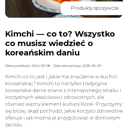
Produkty spożywcze
Kimchi — co to? Wszystko
co musisz wiedzieć o
koreańskim daniu
Data publikacji: 2024-05-08
Data aktualizacji: 2026-05-29
Kimchi co to jest i jakie ma znaczenie w kuchni
koreańskiej? Kimchi to nie tylko tradycyjne
koreańskie danie znane z intensywnego smaku i
korzystnych właściwości zdrowotnych, ale
również ważny element kultury Korei. Przyjrzyjmy
się bliżej, skąd pochodzi, jakie korzyści zdrowotne
oferuje i jak można je przygotować w domowym
zaciszu.