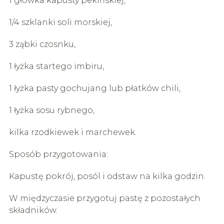
1 główka kapusty pekińskiej,
1/4 szklanki soli morskiej,
3 ząbki czosnku,
1 łyżka startego imbiru,
1 łyżka pasty gochujang lub płatków chili,
1 łyżka sosu rybnego,
kilka rzodkiewek i marchewek.
Sposób przygotowania:
Kapustę pokrój, posól i odstaw na kilka godzin.
W międzyczasie przygotuj pastę z pozostałych
składników.